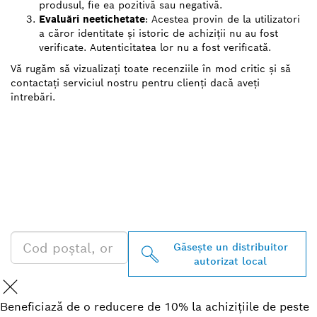
produsul, fie ea pozitivă sau negativă.
Evaluări neetichetate
: Acestea provin de la utilizatori
a căror identitate și istoric de achiziții nu au fost
verificate. Autenticitatea lor nu a fost verificată.
Vă rugăm să vizualizați toate recenziile în mod critic și să
contactați serviciul nostru pentru clienți dacă aveți
întrebări.
GĂSIŢI CEL MAI
APROPIAT DISTRIBUITOR
AUTORIZAT BOSCH
PROFESSIONAL
Găseşte un distribuitor
autorizat local
Beneficiază de o reducere de 10% la achizițiile de peste