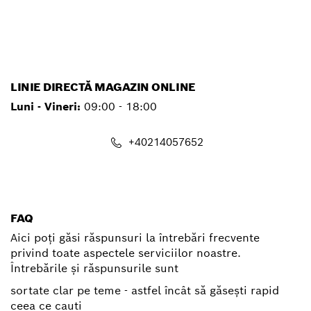
service.pt@ro.bosch.com
LINIE DIRECTĂ MAGAZIN ONLINE
Luni - Vineri:
09:00 - 18:00
+40214057652
shop@ro.bosch.com
FAQ
Aici poți găsi răspunsuri la întrebări frecvente
privind toate aspectele serviciilor noastre.
Întrebările și răspunsurile sunt
sortate clar pe teme - astfel încât să găsești rapid
ceea ce cauti