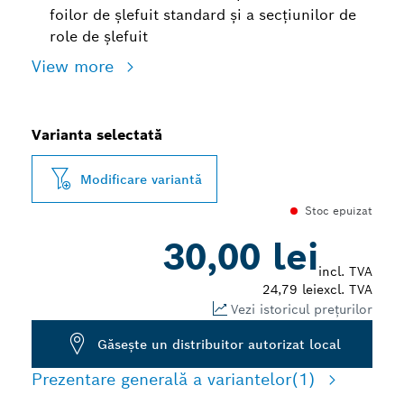
foilor de șlefuit standard și a secțiunilor de
role de șlefuit
View more
Varianta selectată
Modificare variantă
Stoc epuizat
30,00 lei
incl. TVA
24,79 lei
excl. TVA
Vezi istoricul prețurilor
Găseşte un distribuitor autorizat local
Prezentare generală a variantelor
(1)