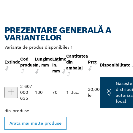
PREZENTARE GENERALĂ A
VARIANTELOR
Variante de produs disponibile:
1
Cantitatea
Cod
Lungime
Lățime
Extinde
din
Preţ
produs
în, mm
în,
Disponibilitate
ambalaj
mm
Găseşte
2 607
30,00
distribu
000
130
70
1 Buc.
lei
autoriza
635
local
din
produse
Arata mai multe produse