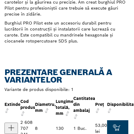
carotelor și la găurirea cu precizie. Am creat burghiul PRO
Pilot pentru profesioniștii care trebuie să execute găuri
precise în zidărie.
Burghiul PRO Pilot este un accesoriu durabil pentru
lucrătorii în construcții și instalatorii care lucrează cu
carote. Este compatibil cu mandrinele hexagonale și
ciocanele rotopercutoare SDS plus.
PREZENTARE GENERALĂ A
VARIANTELOR
Variante de produs disponibile:
1
Cantitatea
Cod
Lungime
Extinde
Diametru,
din
Preţ
Disponibilita
produs
totală,
mm
ambalaj
mm
2 608
53,00
707
8
130
1 Buc.
lei