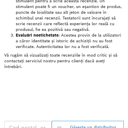
stimulent pentru a scrie această recenzie. Un
stimulent poate fi un voucher, un eșantion de produs,
puncte de loialitate sau alt jeton de valoare în
schimbul unei recenzii. Testatorii sunt încurajați să
scrie recenzii care reflectă experiența lor reală cu
produsul, fie ea pozitivă sau negativă.
Evaluări neetichetate
: Acestea provin de la utilizatori
a căror identitate și istoric de achiziții nu au fost
verificate. Autenticitatea lor nu a fost verificată.
Vă rugăm să vizualizați toate recenziile în mod critic și să
contactați serviciul nostru pentru clienți dacă aveți
întrebări.
GĂSIŢI CEL MAI
APROPIAT DISTRIBUITOR
AUTORIZAT BOSCH
PROFESSIONAL
Găseşte un distribuitor