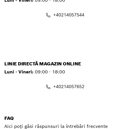
Luni - Vineri:
09:00 - 18:00
+40214057544
service.pt@ro.bosch.com
LINIE DIRECTĂ MAGAZIN ONLINE
Luni - Vineri:
09:00 - 18:00
+40214057652
shop@ro.bosch.com
FAQ
Aici poți găsi răspunsuri la întrebări frecvente