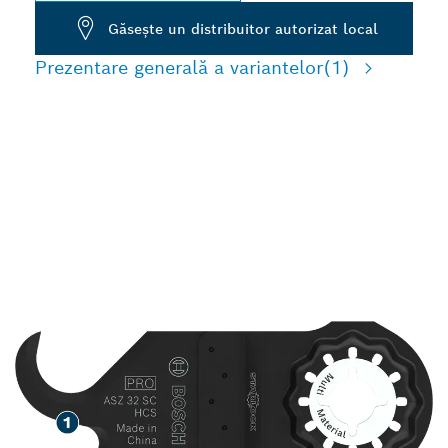
Găseşte un distribuitor autorizat local
Prezentare generală a variantelor
(1)
TĂIERE RAPIDĂ A
MOCHETELOR ȘI A ALTOR
MATERIALE MOI