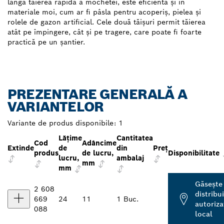
lângă tăierea rapidă a mochetei, este eficientă și în
materiale moi, cum ar fi pâsla pentru acoperiș, pielea și
rolele de gazon artificial. Cele două tăișuri permit tăierea
atât pe împingere, cât și pe tragere, care poate fi foarte
practică pe un șantier.
PREZENTARE GENERALĂ A
VARIANTELOR
Variante de produs disponibile:
1
Lățime
Cantitatea
Cod
Adâncime
Extinde
de
din
Preţ
produs
de lucru,
Disponibilitate
lucru,
ambalaj
mm
mm
Găseşte
2 608
distribu
669
24
11
1 Buc.
autoriza
088
local