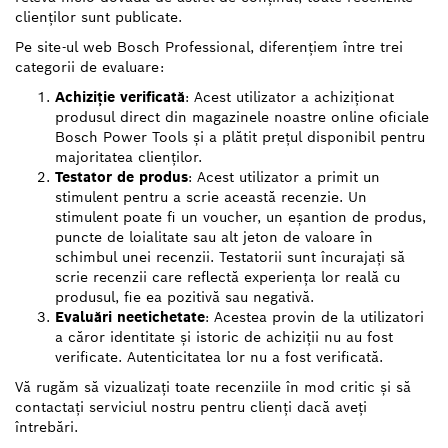
clienților sunt publicate.
Pe site-ul web Bosch Professional, diferențiem între trei
categorii de evaluare:
Achiziție verificată
: Acest utilizator a achiziționat
produsul direct din magazinele noastre online oficiale
Bosch Power Tools și a plătit prețul disponibil pentru
majoritatea clienților.
Testator de produs
: Acest utilizator a primit un
stimulent pentru a scrie această recenzie. Un
stimulent poate fi un voucher, un eșantion de produs,
puncte de loialitate sau alt jeton de valoare în
schimbul unei recenzii. Testatorii sunt încurajați să
scrie recenzii care reflectă experiența lor reală cu
produsul, fie ea pozitivă sau negativă.
Evaluări neetichetate
: Acestea provin de la utilizatori
a căror identitate și istoric de achiziții nu au fost
verificate. Autenticitatea lor nu a fost verificată.
Vă rugăm să vizualizați toate recenziile în mod critic și să
contactați serviciul nostru pentru clienți dacă aveți
întrebări.