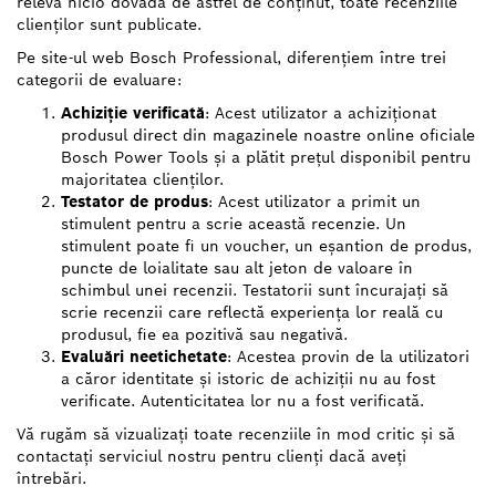
relevă nicio dovadă de astfel de conținut, toate recenziile
clienților sunt publicate.
Pe site-ul web Bosch Professional, diferențiem între trei
categorii de evaluare:
Achiziție verificată
: Acest utilizator a achiziționat
produsul direct din magazinele noastre online oficiale
Bosch Power Tools și a plătit prețul disponibil pentru
majoritatea clienților.
Testator de produs
: Acest utilizator a primit un
stimulent pentru a scrie această recenzie. Un
stimulent poate fi un voucher, un eșantion de produs,
puncte de loialitate sau alt jeton de valoare în
schimbul unei recenzii. Testatorii sunt încurajați să
scrie recenzii care reflectă experiența lor reală cu
produsul, fie ea pozitivă sau negativă.
Evaluări neetichetate
: Acestea provin de la utilizatori
a căror identitate și istoric de achiziții nu au fost
verificate. Autenticitatea lor nu a fost verificată.
Vă rugăm să vizualizați toate recenziile în mod critic și să
contactați serviciul nostru pentru clienți dacă aveți
întrebări.