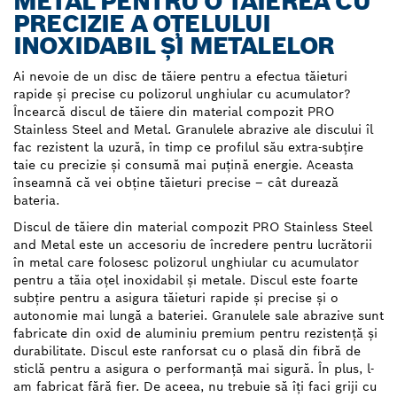
METAL PENTRU O TĂIEREA CU
PRECIZIE A OȚELULUI
INOXIDABIL ȘI METALELOR
Ai nevoie de un disc de tăiere pentru a efectua tăieturi
rapide și precise cu polizorul unghiular cu acumulator?
Încearcă discul de tăiere din material compozit PRO
Stainless Steel and Metal. Granulele abrazive ale discului îl
fac rezistent la uzură, în timp ce profilul său extra-subțire
taie cu precizie și consumă mai puțină energie. Aceasta
înseamnă că vei obține tăieturi precise – cât durează
bateria.
Discul de tăiere din material compozit PRO Stainless Steel
and Metal este un accesoriu de încredere pentru lucrătorii
în metal care folosesc polizorul unghiular cu acumulator
pentru a tăia oțel inoxidabil și metale. Discul este foarte
subțire pentru a asigura tăieturi rapide și precise și o
autonomie mai lungă a bateriei. Granulele sale abrazive sunt
fabricate din oxid de aluminiu premium pentru rezistență și
durabilitate. Discul este ranforsat cu o plasă din fibră de
sticlă pentru a asigura o performanță mai sigură. În plus, l-
am fabricat fără fier. De aceea, nu trebuie să îți faci griji cu