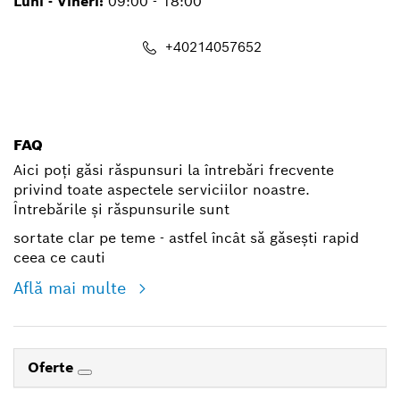
Luni - Vineri:
09:00 - 18:00
+40214057652
shop@ro.bosch.com
FAQ
Aici poți găsi răspunsuri la întrebări frecvente
privind toate aspectele serviciilor noastre.
Întrebările și răspunsurile sunt
sortate clar pe teme - astfel încât să găsești rapid
ceea ce cauti
Află mai multe
Oferte