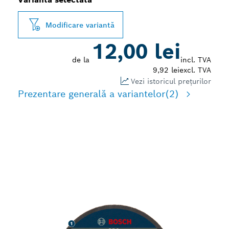
Modificare variantă
12,00 lei
de la
incl. TVA
9,92 lei
excl. TVA
Vezi istoricul prețurilor
Prezentare generală a variantelor
(2)
TĂIEREA CU PRECIZIE A
OȚELULUI INOXIDABIL ȘI
METALELOR