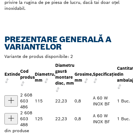
privire la rugina de pe piesa de lucru, dacă tai doar oțel
inoxidabil.
PREZENTARE GENERALĂ A
VARIANTELOR
Variante de produs disponibile:
2
Diametru
Cantita
Cod
gaură
Extinde
Diametru,
Grosime,
Specificaţie
din
produs
montare
mm
mm
ambala
disc, mm
2 608
A 60 W
603
115
22,23
0,8
1 Buc.
INOX BF
486
2 608
A 60 W
603
125
22,23
0,8
1 Buc.
INOX BF
488
din
produse