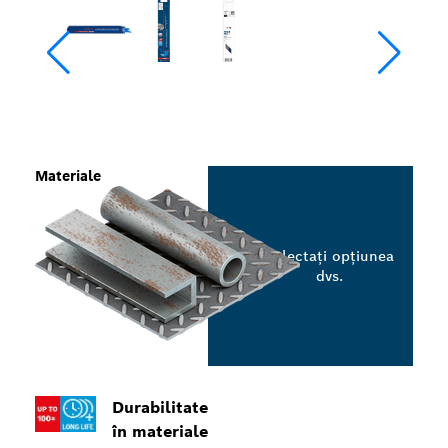
Materiale
Selectați opțiunea
dvs.
Durabilitate
în materiale