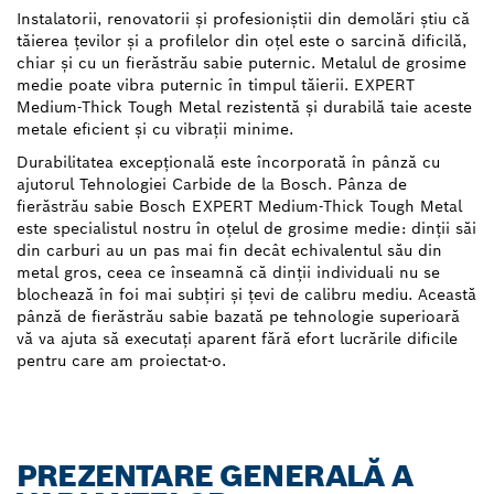
Instalatorii, renovatorii și profesioniștii din demolări știu că
tăierea țevilor și a profilelor din oțel este o sarcină dificilă,
chiar și cu un fierăstrău sabie puternic. Metalul de grosime
medie poate vibra puternic în timpul tăierii. EXPERT
Medium-Thick Tough Metal rezistentă și durabilă taie aceste
metale eficient și cu vibrații minime.
Durabilitatea excepțională este încorporată în pânză cu
ajutorul Tehnologiei Carbide de la Bosch. Pânza de
fierăstrău sabie Bosch EXPERT Medium-Thick Tough Metal
este specialistul nostru în oțelul de grosime medie: dinții săi
din carburi au un pas mai fin decât echivalentul său din
metal gros, ceea ce înseamnă că dinții individuali nu se
blochează în foi mai subțiri și țevi de calibru mediu. Această
pânză de fierăstrău sabie bazată pe tehnologie superioară
vă va ajuta să executați aparent fără efort lucrările dificile
pentru care am proiectat-o.
PREZENTARE GENERALĂ A