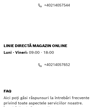
+40214057544
service.pt@ro.bosch.com
LINIE DIRECTĂ MAGAZIN ONLINE
Luni - Vineri:
09:00 - 18:00
+40214057652
shop@ro.bosch.com
FAQ
Aici poți găsi răspunsuri la întrebări frecvente
privind toate aspectele serviciilor noastre.