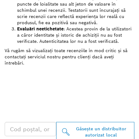
puncte de loialitate sau alt jeton de valoare în
schimbul unei recenzii. Testatorii sunt încurajați să
scrie recenzii care reflectă experiența lor reală cu
produsul, fie ea pozitivă sau negativă.
Evaluări neetichetate
: Acestea provin de la utilizatori
a căror identitate și istoric de achiziții nu au fost
verificate. Autenticitatea lor nu a fost verificată.
Vă rugăm să vizualizați toate recenziile în mod critic și să
contactați serviciul nostru pentru clienți dacă aveți
întrebări.
GĂSIŢI CEL MAI
APROPIAT DISTRIBUITOR
AUTORIZAT BOSCH
PROFESSIONAL
Găseşte un distribuitor
autorizat local