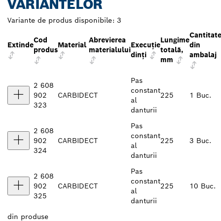
VARIANTELOR
Variante de produs disponibile:
3
Cantitat
Cod
Abrevierea
Lungime
Extinde
Material
Execuţie
din
produs
materialului
totală,
dinţi
ambalaj
mm
Pas
2 608
constant
902
CARBIDE
CT
225
1 Buc.
al
323
danturii
Pas
2 608
constant
902
CARBIDE
CT
225
3 Buc.
al
324
danturii
Pas
2 608
constant
902
CARBIDE
CT
225
10 Buc.
al
325
danturii
din
produse