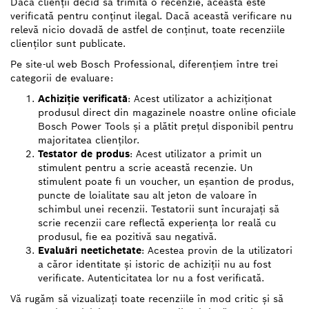
Dacă clienții decid să trimită o recenzie, aceasta este
verificată pentru conținut ilegal. Dacă această verificare nu
relevă nicio dovadă de astfel de conținut, toate recenziile
clienților sunt publicate.
Pe site-ul web Bosch Professional, diferențiem între trei
categorii de evaluare:
Achiziție verificată
: Acest utilizator a achiziționat
produsul direct din magazinele noastre online oficiale
Bosch Power Tools și a plătit prețul disponibil pentru
majoritatea clienților.
Testator de produs
: Acest utilizator a primit un
stimulent pentru a scrie această recenzie. Un
stimulent poate fi un voucher, un eșantion de produs,
puncte de loialitate sau alt jeton de valoare în
schimbul unei recenzii. Testatorii sunt încurajați să
scrie recenzii care reflectă experiența lor reală cu
produsul, fie ea pozitivă sau negativă.
Evaluări neetichetate
: Acestea provin de la utilizatori
a căror identitate și istoric de achiziții nu au fost
verificate. Autenticitatea lor nu a fost verificată.
Vă rugăm să vizualizați toate recenziile în mod critic și să