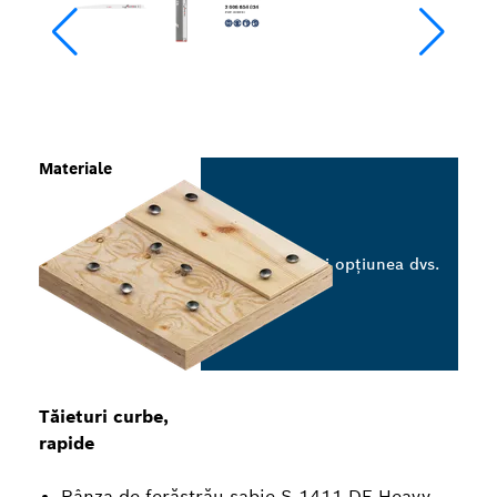
Materiale
Selectați opțiunea dvs.
Tăieturi curbe,
rapide
Pânza de ferăstrău sabie S 1411 DF Heavy