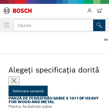
VARIANTA SELECTATĂ DE DVS.
Pânză de ferăstrău sabie S 1411 DF Heavy
Căutare
Metal
Pânze de ferăstrău sabie S 1411 DF Heavy for Wood and
...
de
Metal
Înapoi
Alegeți specificația dorită
Selectare variantă
PÂNZĂ DE FERĂSTRĂU SABIE S 1411 DF HEAVY
FOR WOOD AND METAL
Pentru ferăstraie sabie