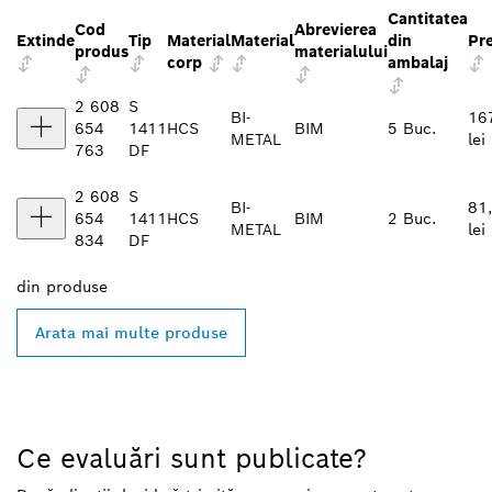
Cantitatea
Cod
Abrevierea
Extinde
Tip
Material
Material
din
Pr
produs
materialului
corp
ambalaj
2 608
S
BI-
16
654
1411
HCS
BIM
5 Buc.
METAL
lei
763
DF
2 608
S
BI-
81
654
1411
HCS
BIM
2 Buc.
METAL
lei
834
DF
din
produse
Arata mai multe produse
Ce evaluări sunt publicate?