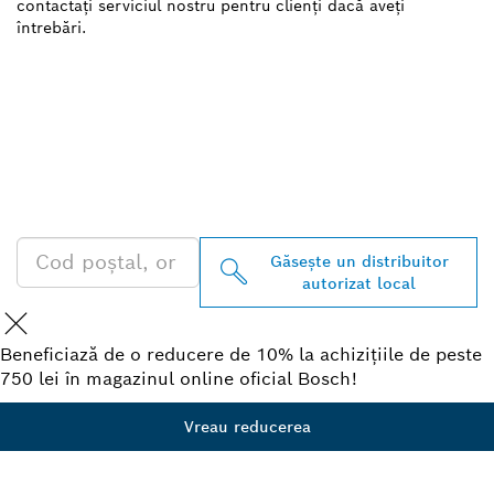
contactați serviciul nostru pentru clienți dacă aveți
întrebări.
GĂSIŢI CEL MAI
APROPIAT DISTRIBUITOR
AUTORIZAT BOSCH
PROFESSIONAL
Găseşte un distribuitor
autorizat local
Beneficiază de o reducere de 10% la achizițiile de peste
750 lei în magazinul online oficial Bosch!
Vreau reducerea