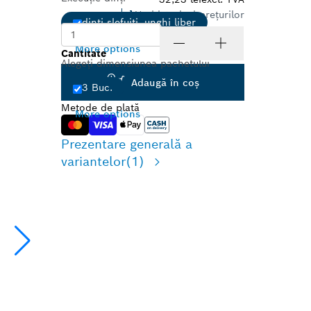
Vezi istoricul prețurilor
dinţi şlefuiţi, unghi liber
More options
Cantitate
Alegeți dimensiunea pachetului
Adaugă în coş
3 Buc.
Metode de plată
More options
Prezentare generală a
variantelor
(1)