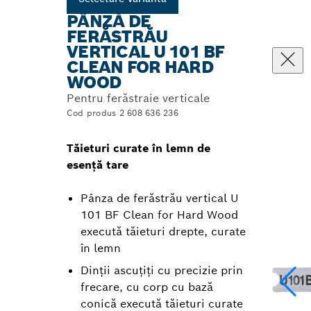
PÂNZĂ DE
FERĂSTRĂU
VERTICAL U 101 BF
CLEAN FOR HARD
WOOD
Pentru ferăstraie verticale
Cod produs 2 608 636 236
Tăieturi curate în lemn de
esență tare
Pânza de ferăstrău vertical U
101 BF Clean for Hard Wood
execută tăieturi drepte, curate
în lemn
Dinții ascuțiți cu precizie prin
frecare, cu corp cu bază
conică execută tăieturi curate