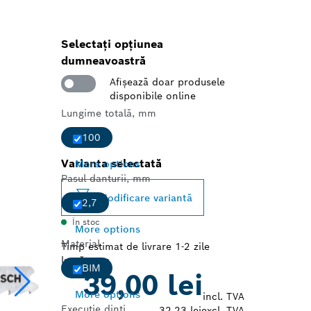
Selectați opțiunea
dumneavoastră
Afişează doar produsele
disponibile online
Lungime totală, mm
100
Varianta selectată
More options
Pasul danturii, mm
Modificare variantă
2,7
În stoc
More options
Material
Timp estimat de livrare 1-2 zile
lucrătoare
BIM
39,00 lei
More options
incl. TVA
Execuţie dinţi
32,23 lei
excl. TVA