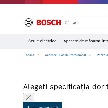
Căutare
Nivele laser multifuncţionale
Scule electrice
Aparate de măsurat int
Acasă
Accesorii Bosch Professional
Pânze d
Alegeți specificația dori
Selectare variantă