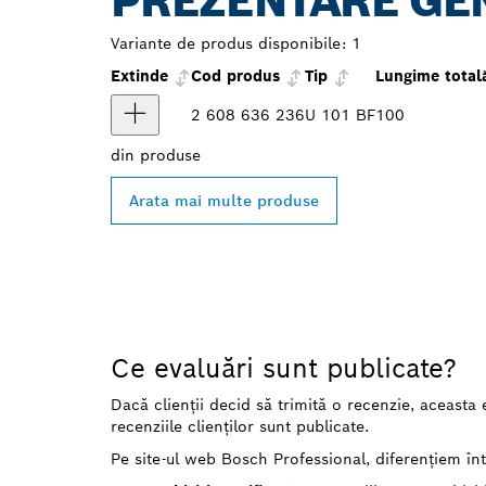
PREZENTARE GE
Variante de produs disponibile:
1
Extinde
Cod produs
Tip
Lungime total
2 608 636 236
U 101 BF
100
din
produse
Arata mai multe produse
Ce evaluări sunt publicate?
Dacă clienții decid să trimită o recenzie, aceasta 
recenziile clienților sunt publicate.
Pe site-ul web Bosch Professional, diferențiem într