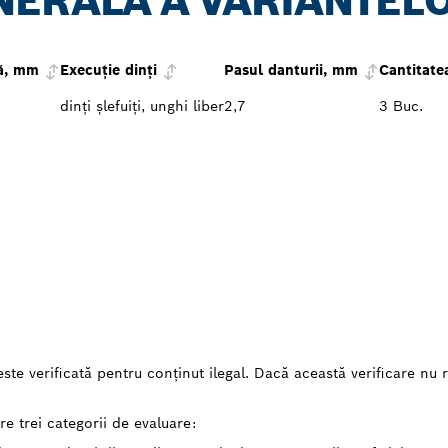
NERALĂ A VARIANTEL
ă, mm
Execuţie dinţi
Pasul danturii, mm
Cantitate
dinţi şlefuiţi, unghi liber
2,7
3 Buc.
este verificată pentru conținut ilegal. Dacă această verificare nu 
e trei categorii de evaluare: