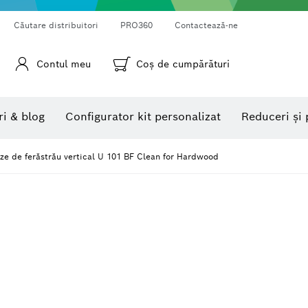
Căutare distribuitori
PRO360
Contactează-ne
Contul meu
Coş de cumpărături
Camere pentru inspecţie
Camere termice şi termodetectoare
Goniometre şi clinometre
ri & blog
Configurator kit personalizat
Reduceri și 
ze de ferăstrău vertical U 101 BF Clean for Hardwood