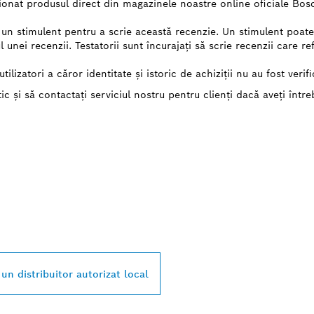
iționat produsul direct din magazinele noastre online oficiale Bos
it un stimulent pentru a scrie această recenzie. Un stimulent poa
l unei recenzii. Testatorii sunt încurajați să scrie recenzii care re
tilizatori a căror identitate și istoric de achiziții nu au fost verifi
ic și să contactați serviciul nostru pentru clienți dacă aveți între
AI APROPIAT
R AUTORIZAT BOSC
L
un distribuitor autorizat local