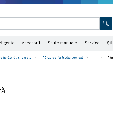
eligente
Accesorii
Scule manuale
Service
Ști
e fierăstrău și carote
Pânze de ferăstrău vertical
...
Pân
tă