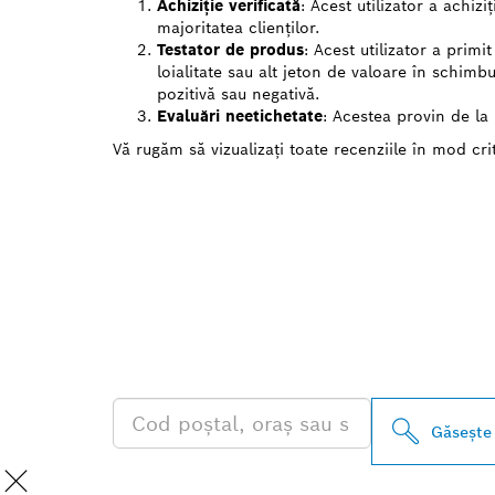
Achiziție verificată
: Acest utilizator a achiz
majoritatea clienților.
Testator de produs
: Acest utilizator a prim
loialitate sau alt jeton de valoare în schimbu
pozitivă sau negativă.
Evaluări neetichetate
: Acestea provin de la u
Vă rugăm să vizualizați toate recenziile în mod crit
GĂSIŢI CEL M
DISTRIBUITO
PROFESSIONA
Găseşte 