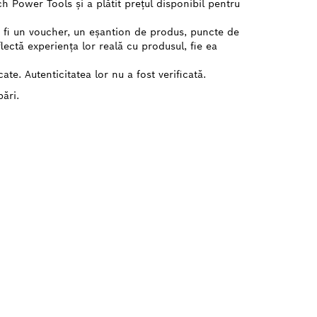
ch Power Tools și a plătit prețul disponibil pentru
te fi un voucher, un eșantion de produs, puncte de
flectă experiența lor reală cu produsul, fie ea
cate. Autenticitatea lor nu a fost verificată.
bări.
H