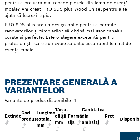
pentru a prelucra mai repede piesele din lemn de esență
moale? Am creat PRO SDS plus Wood Chisel pentru a te
ajuta să lucrezi rapid.
PRO SDS plus are un design oblic pentru a permite
renovatorilor și tâmplarilor să obțină mai ușor caneluri
curate și perfecte. Este o alegere excelentă pentru
profesioniștii care au nevoie să dăltuiască rapid lemnul de
esență moale.
PREZENTARE GENERALĂ A
VARIANTELOR
Variante de produs disponibile:
1
Tăișul
Cantitatea
Cod
Lungime
Extinde
dălții,
Formă
din
Preţ
produs
totală,
Disponibi
mm
tijă
ambalaj
mm
G