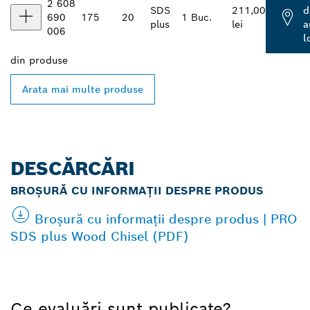
2 608
SDS
211,00
d
690
175
20
1 Buc.
plus
lei
a
006
l
din
produse
Arata mai multe produse
DESCĂRCĂRI
BROȘURĂ CU INFORMAȚII DESPRE PRODUS
Broșură cu informații despre produs | PRO
SDS plus Wood Chisel (PDF)
Ce evaluări sunt publicate?