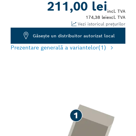
211,00 lei
incl. TVA
174,38 lei
excl. TVA
Vezi istoricul prețurilor
Găseşte un distribuitor autorizat local
Prezentare generală a variantelor
(1)
DĂLTUIRE RAPIDĂ A
LEMNULUI