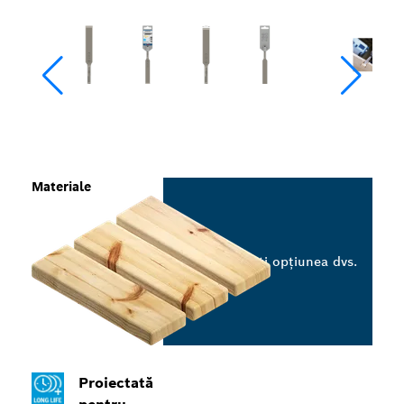
Materiale
Selectați opțiunea dvs.
Proiectată