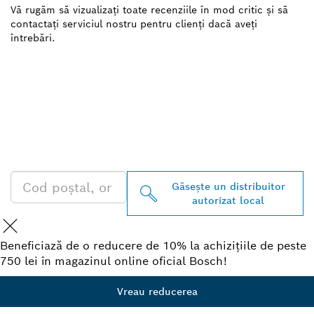
Vă rugăm să vizualizați toate recenziile în mod critic și să
contactați serviciul nostru pentru clienți dacă aveți
întrebări.
GĂSIŢI CEL MAI
APROPIAT DISTRIBUITOR
AUTORIZAT BOSCH
PROFESSIONAL
Găseşte un distribuitor
autorizat local
Beneficiază de o reducere de 10% la achizițiile de peste
750 lei în magazinul online oficial Bosch!
Vreau reducerea