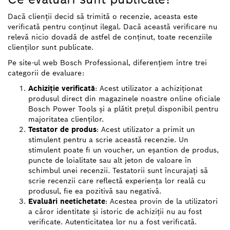
Dacă clienții decid să trimită o recenzie, aceasta este
verificată pentru conținut ilegal. Dacă această verificare nu
relevă nicio dovadă de astfel de conținut, toate recenziile
clienților sunt publicate.
Pe site-ul web Bosch Professional, diferențiem între trei
categorii de evaluare:
Achiziție verificată
: Acest utilizator a achiziționat
produsul direct din magazinele noastre online oficiale
Bosch Power Tools și a plătit prețul disponibil pentru
majoritatea clienților.
Testator de produs
: Acest utilizator a primit un
stimulent pentru a scrie această recenzie. Un
stimulent poate fi un voucher, un eșantion de produs,
puncte de loialitate sau alt jeton de valoare în
schimbul unei recenzii. Testatorii sunt încurajați să
scrie recenzii care reflectă experiența lor reală cu
produsul, fie ea pozitivă sau negativă.
Evaluări neetichetate
: Acestea provin de la utilizatori
a căror identitate și istoric de achiziții nu au fost
verificate. Autenticitatea lor nu a fost verificată.