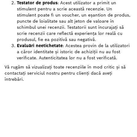
Testator de produs
: Acest utilizator a primit un
stimulent pentru a scrie această recenzie. Un
stimulent poate fi un voucher, un eșantion de produs,
puncte de loialitate sau alt jeton de valoare în
schimbul unei recenzii. Testatorii sunt încurajați să
scrie recenzii care reflectă experiența lor reală cu
produsul, fie ea pozitivă sau negativă.
Evaluări neetichetate
: Acestea provin de la utilizatori
a căror identitate și istoric de achiziții nu au fost
verificate. Autenticitatea lor nu a fost verificată.
Vă rugăm să vizualizați toate recenziile în mod critic și să
contactați serviciul nostru pentru clienți dacă aveți
întrebări.
GĂSIŢI CEL MAI
APROPIAT DISTRIBUITOR
AUTORIZAT BOSCH
PROFESSIONAL