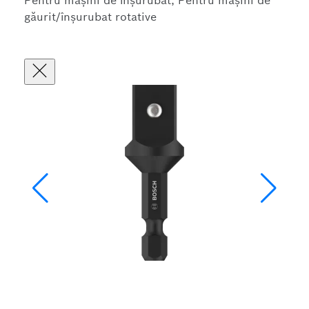
Pentru mașini de înșurubat, Pentru mașini de
găurit/înșurubat rotative