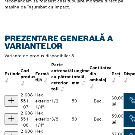
recomandăm să foloseșt chei tubulare montate direct pe
mașina de înșurubat cu impact.
PREZENTARE GENERALĂ A
VARIANTELOR
Variante de produs disponibile:
3
Parte
Cantitatea
Cod
antrenată
Lungime
Extinde
Formă
din
Preţ
Dispo
produs
cu pătrat
totală,
tijă
ambalaj
exterior
mm
ţoli
2 608
Hex
60,00
551
exterior
1/2
50
1 Buc.
lei
107
1/4"
2 608
Hex
59,00
551
exterior
3/8
50
1 Buc.
lei
108
1/4"
2 608
Hex
57,00