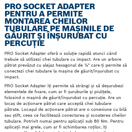
PRO SOCKET ADAPTER
PENTRU A PERMITE
MONTAREA CHEILOR
TUBULARE PE MAȘINILE DE
GĂURIT ȘI ÎNȘURUBAT CU
PERCUȚIE
PRO Socket Adapter oferă o soluție rapidă atunci când
trebuie să utilizezi chei tubulare cu impact. Are un arbore
pătrat prevăzut cu alejaz hexagonal de ¼″ care-ți permite să
conectezi chei tubulare la mașina de găurit/înșurubat cu
impact.
PRO Socket Adapter îți permite să strângi și să deșurubezi
elementele de fixare, cum ar fi șuruburile și piulițele,
folosind o mașină de găurit/înșurubat cu percuție. Are un
locaș de acționare pătrat care acceptă chei tubulare
pătrate. Locașul de acționare pătrat are o conexiune cu bilă
sau știft, ceea ce facilitează conectarea și scoaterea cheilor
tubulare. Potrivit numai pentru aplicații sub 80 Nm. Pentru
aplicații mai grele, cum ar fi schimbarea roților, îți