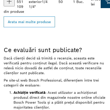
551
exterior
1/4
50
1 Buc.
lei
109
1/4"
din
produse
Arata mai multe produse
Ce evaluări sunt publicate?
Dacă clienții decid să trimită o recenzie, aceasta este
verificată pentru conținut ilegal. Dacă această verificare nu
relevă nicio dovadă de astfel de conținut, toate recenziile
clienților sunt publicate.
Pe site-ul web Bosch Professional, diferențiem între trei
categorii de evaluare:
Achiziție verificată
: Acest utilizator a achiziționat
produsul direct din magazinele noastre online oficiale
Bosch Power Tools și a plătit prețul disponibil pentru
majoritatea clienților.