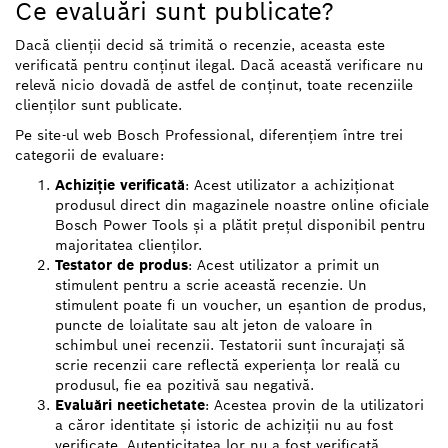
Ce evaluări sunt publicate?
Dacă clienții decid să trimită o recenzie, aceasta este
verificată pentru conținut ilegal. Dacă această verificare nu
relevă nicio dovadă de astfel de conținut, toate recenziile
clienților sunt publicate.
Pe site-ul web Bosch Professional, diferențiem între trei
categorii de evaluare:
Achiziție verificată
: Acest utilizator a achiziționat
produsul direct din magazinele noastre online oficiale
Bosch Power Tools și a plătit prețul disponibil pentru
majoritatea clienților.
Testator de produs
: Acest utilizator a primit un
stimulent pentru a scrie această recenzie. Un
stimulent poate fi un voucher, un eșantion de produs,
puncte de loialitate sau alt jeton de valoare în
schimbul unei recenzii. Testatorii sunt încurajați să
scrie recenzii care reflectă experiența lor reală cu
produsul, fie ea pozitivă sau negativă.
Evaluări neetichetate
: Acestea provin de la utilizatori
a căror identitate și istoric de achiziții nu au fost
verificate. Autenticitatea lor nu a fost verificată.