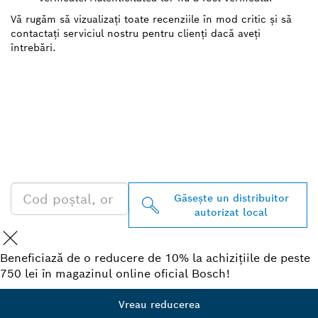
Vă rugăm să vizualizați toate recenziile în mod critic și să
contactați serviciul nostru pentru clienți dacă aveți
întrebări.
GĂSIŢI CEL MAI
APROPIAT DISTRIBUITOR
AUTORIZAT BOSCH
PROFESSIONAL
Găseşte un distribuitor
autorizat local
Beneficiază de o reducere de 10% la achizițiile de peste
750 lei în magazinul online oficial Bosch!
Vreau reducerea