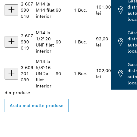
Găs
2 607
M14 la
101,00
dist
990
M14 filet
60
1 Buc.
lei
auto
018
interior
loca
M14 la
Găs
2 607
1/2'-20
92,00
dist
990
60
1 Buc.
UNF filet
lei
auto
019
interior
loca
M14 la
Găs
3 609
5/8'-16
102,00
dist
201
UN-2a
60
1 Buc.
lei
auto
039
filet
loca
interior
din
produse
Arata mai multe produse