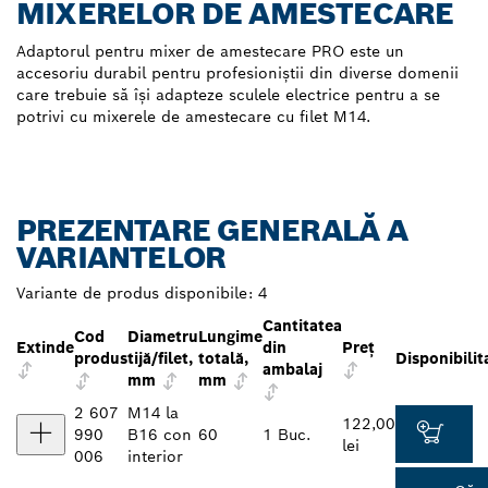
MIXERELOR DE AMESTECARE
Adaptorul pentru mixer de amestecare PRO este un
accesoriu durabil pentru profesioniștii din diverse domenii
care trebuie să își adapteze sculele electrice pentru a se
potrivi cu mixerele de amestecare cu filet M14.
PREZENTARE GENERALĂ A
VARIANTELOR
Variante de produs disponibile:
4
Cantitatea
Cod
Diametru
Lungime
Extinde
din
Preţ
produs
tijă/filet,
totală,
Disponibilit
ambalaj
mm
mm
2 607
M14 la
122,00
990
B16 con
60
1 Buc.
lei
006
interior