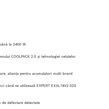
 până la 2400 W
stemului COOLPACK 2.0 şi tehnologiei celulelor
re, alianţa pentru acumulatori multi brand
atunci când se utilizează EXPERT EXAL18V2-320
e de defectare detectate