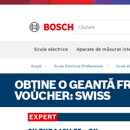
Căutare
Nivele laser multifuncţionale
Scule electrice
Aparate de măsurat int
Acasă
Scule Electrice Profesionale
Scule e
OBȚINE O GEANTĂ FR
VOUCHER: SWISS
EXPERT