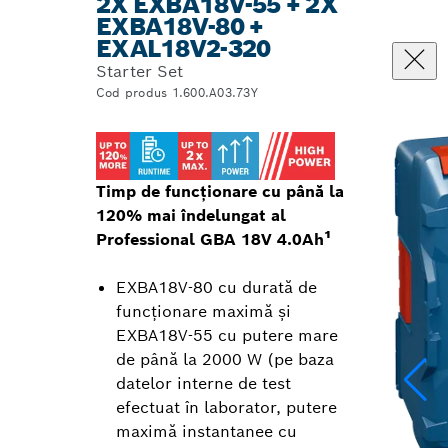
2X EXBA18V-55 + 2X
EXBA18V-80 +
EXAL18V2-320
Starter Set
Cod produs 1.600.A03.73Y
Timp de funcţionare cu până la
120% mai îndelungat al
Professional GBA 18V 4.0Ah¹
EXBA18V-80 cu durată de
funcţionare maximă şi
EXBA18V-55 cu putere mare
de până la 2000 W (pe baza
datelor interne de test
efectuat în laborator, putere
maximă instantanee cu