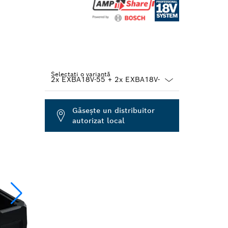
Selectați o variantă
Dropdown
closed
Găseşte un distribuitor
autorizat local