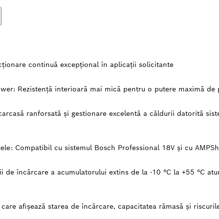
ţionare continuă excepţional în aplicaţii solicitante
ower:
Rezistență interioară mai mică pentru o putere maximă de
carcasă ranforsată şi gestionare excelentă a căldurii datorită si
ele:
Compatibil cu sistemul Bosch Professional 18V şi cu AMPSha
rii de încărcare a acumulatorului extins de la -10 °C la +55 °C 
 care afişează starea de încărcare, capacitatea rămasă şi riscuril