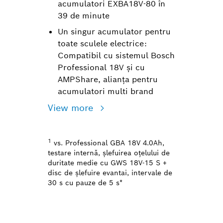
acumulatori EXBA18V-80 în
39 de minute
Un singur acumulator pentru
toate sculele electrice:
Compatibil cu sistemul Bosch
Professional 18V şi cu
AMPShare, alianţa pentru
acumulatori multi brand
View more
1
vs. Professional GBA 18V 4.0Ah,
testare internă, şlefuirea oţelului de
duritate medie cu GWS 18V-15 S +
disc de şlefuire evantai, intervale de
30 s cu pauze de 5 s*