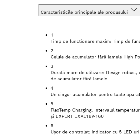
Caracteristicile principale ale produsului
1
Timp de funcţionare maxim:
Timp de func
2
Celule de acumulator fără lamele High P
3
Durată mare de utilizare:
Design robust, 
de acumulator fără lamele
4
Un singur acumulator pentru toate aparat
5
FlexTemp Charging:
Intervalul temperatu
şi EXPERT EXAL18V-160
6
Uşor de controlat:
Indicator cu 5 LED-uri