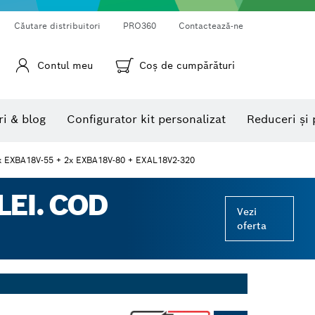
Căutare distribuitori
PRO360
Contactează-ne
Contul meu
Coş de cumpărături
Camere pentru inspecţie
Camere termice şi termodetectoare
Goniometre şi clinometre
ri & blog
Configurator kit personalizat
Reduceri și 
x EXBA18V-55 + 2x EXBA18V-80 + EXAL18V2-320
LEI. COD
Vezi
oferta