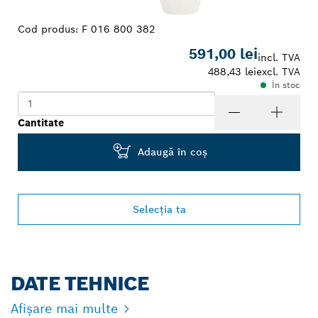
Cod produs:
F 016 800 382
591,00 lei
incl. TVA
488,43 lei
excl. TVA
În stoc
Cantitate
Adaugă în coş
Selecţia ta
DATE TEHNICE
Afișare mai multe