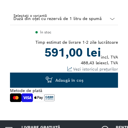
Selectați o variantă
Dropdown
În stoc
closed
Timp estimat de livrare 1-2 zile lucrătoare
591,00 lei
incl. TVA
488,43 lei
excl. TVA
Vezi istoricul prețurilor
Adaugă în coş
Metode de plată
LIVRARE GRATUITĂ
PENTR