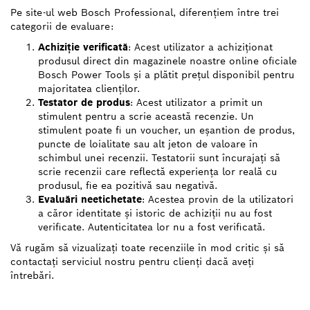
Pe site-ul web Bosch Professional, diferențiem între trei
categorii de evaluare:
Achiziție verificată
: Acest utilizator a achiziționat
produsul direct din magazinele noastre online oficiale
Bosch Power Tools și a plătit prețul disponibil pentru
majoritatea clienților.
Testator de produs
: Acest utilizator a primit un
stimulent pentru a scrie această recenzie. Un
stimulent poate fi un voucher, un eșantion de produs,
puncte de loialitate sau alt jeton de valoare în
schimbul unei recenzii. Testatorii sunt încurajați să
scrie recenzii care reflectă experiența lor reală cu
produsul, fie ea pozitivă sau negativă.
Evaluări neetichetate
: Acestea provin de la utilizatori
a căror identitate și istoric de achiziții nu au fost
verificate. Autenticitatea lor nu a fost verificată.
Vă rugăm să vizualizați toate recenziile în mod critic și să
contactați serviciul nostru pentru clienți dacă aveți
întrebări.