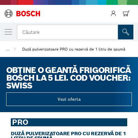
Căutare
...
Duză pulverizatoare PRO cu rezervă de 1 litru de spumă
Înapoi
OBȚINE O GEANTĂ FRIGORIFICĂ
BOSCH LA 5 LEI. COD VOUCHER:
SWISS
Vezi oferta
PRO
DUZĂ PULVERIZATOARE PRO CU REZERVĂ DE 1