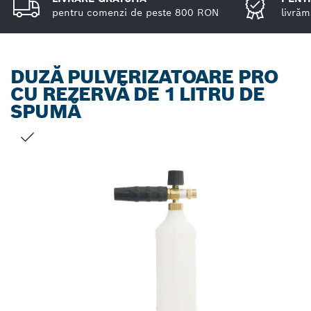
pentru comenzi de peste 800 RON
livrăm
DUZĂ PULVERIZATOARE PRO
CU REZERVĂ DE 1 LITRU DE
SPUMĂ
SELECȚIA DVS.