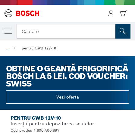
Căutare
...
pentru GWB 12V-10
Înapoi
OBȚINE O GEANTĂ FRIGORIFICĂ
BOSCH LA 5 LEI. COD VOUCHER:
SWISS
Vezi oferta
PENTRU GWB 12V-10
Inserţii pentru depozitarea sculelor
Cod produs 1.600.A00.89Y