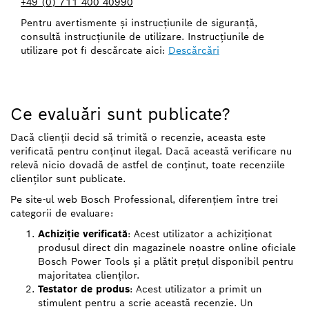
+49 (0) 711 400 40990
Pentru avertismente şi instrucţiunile de siguranţă,
consultă instrucţiunile de utilizare. Instrucţiunile de
utilizare pot fi descărcate aici:
Descărcări
Ce evaluări sunt publicate?
Dacă clienții decid să trimită o recenzie, aceasta este
verificată pentru conținut ilegal. Dacă această verificare nu
relevă nicio dovadă de astfel de conținut, toate recenziile
clienților sunt publicate.
Pe site-ul web Bosch Professional, diferențiem între trei
categorii de evaluare:
Achiziție verificată
: Acest utilizator a achiziționat
produsul direct din magazinele noastre online oficiale
Bosch Power Tools și a plătit prețul disponibil pentru
majoritatea clienților.
Testator de produs
: Acest utilizator a primit un
stimulent pentru a scrie această recenzie. Un