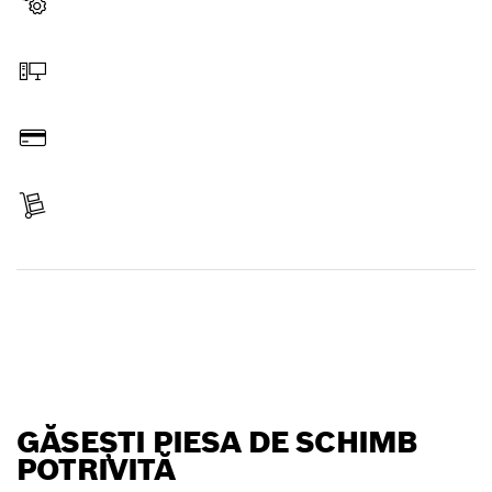
Selectează o piesă de schimb
Comandă online
Plăteşte
Primeşte articolul
Găseşte o piesă de schimb
GĂSEŞTI PIESA DE SCHIMB
POTRIVITĂ