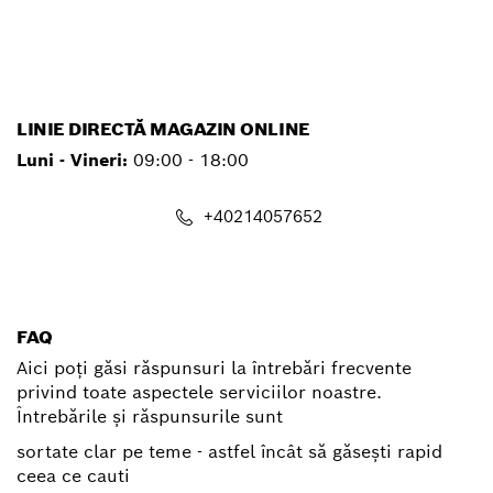
service.pt@ro.bosch.com
LINIE DIRECTĂ MAGAZIN ONLINE
Luni - Vineri:
09:00 - 18:00
+40214057652
shop@ro.bosch.com
FAQ
Aici poți găsi răspunsuri la întrebări frecvente
privind toate aspectele serviciilor noastre.
Întrebările și răspunsurile sunt
sortate clar pe teme - astfel încât să găsești rapid
ceea ce cauti