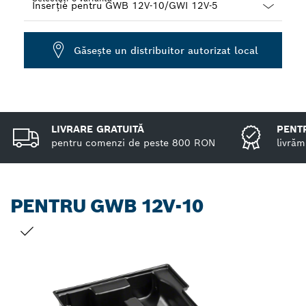
Dropdown
closed
Găseşte un distribuitor autorizat local
LIVRARE GRATUITĂ
PENTR
pentru comenzi de peste 800 RON
livrăm
PENTRU GWB 12V-10
SELECȚIA DVS.