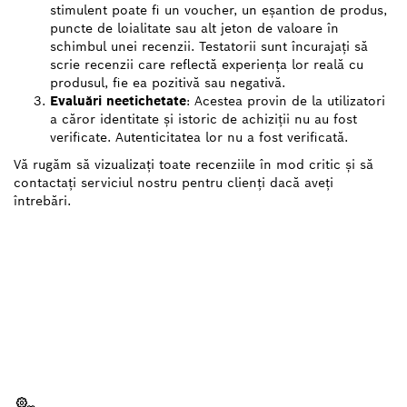
stimulent poate fi un voucher, un eșantion de produs,
puncte de loialitate sau alt jeton de valoare în
schimbul unei recenzii. Testatorii sunt încurajați să
scrie recenzii care reflectă experiența lor reală cu
produsul, fie ea pozitivă sau negativă.
Evaluări neetichetate
: Acestea provin de la utilizatori
a căror identitate și istoric de achiziții nu au fost
verificate. Autenticitatea lor nu a fost verificată.
Vă rugăm să vizualizați toate recenziile în mod critic și să
contactați serviciul nostru pentru clienți dacă aveți
întrebări.
AI NEVOIE DE O PIESĂ DE
SCHIMB?
Aici veţi găsi rapid şi uşor piesele de schimb
potrivite pentru scula ta profesională Bosch.