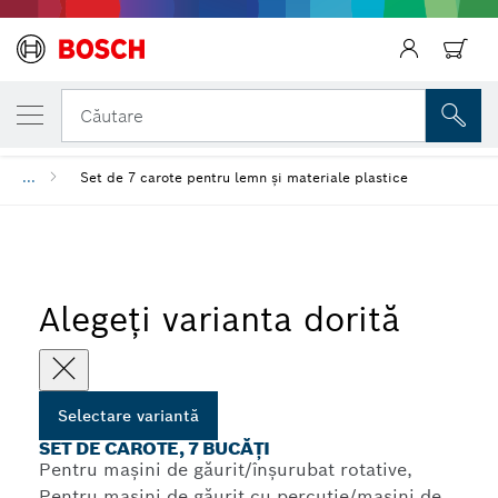
VARIANTA SELECTATĂ DE DVS.
Înapoi
Set de carote, 7 bucăți
Căutare
...
Set de 7 carote pentru lemn și materiale plastice
Înapoi
Alegeți varianta dorită
Selectare variantă
SET DE CAROTE, 7 BUCĂȚI
Pentru mașini de găurit/înșurubat rotative,
Pentru mașini de găurit cu percuție/mașini de