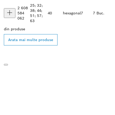
25; 32;
2 608
38; 44;
584
40
hexagonal
7
7 Buc.
51; 57;
062
63
din
produse
Arata mai multe produse