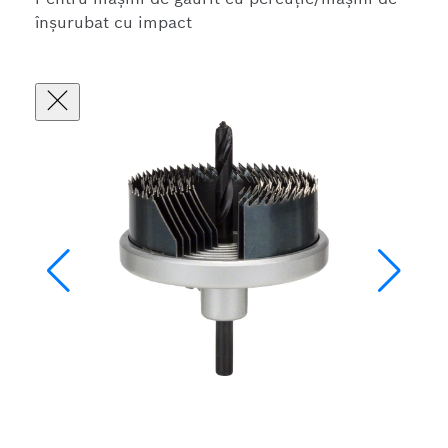
înșurubat cu impact