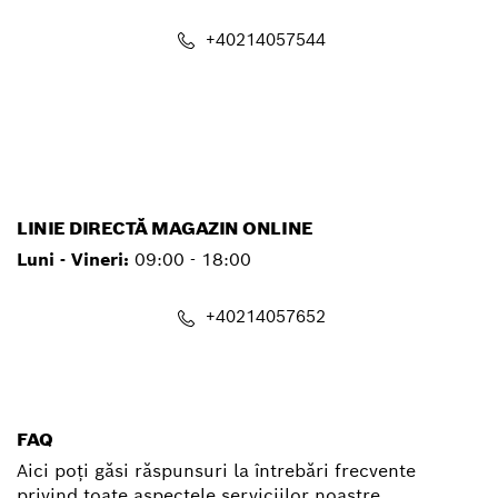
+40214057544
service.pt@ro.bosch.com
LINIE DIRECTĂ MAGAZIN ONLINE
Luni - Vineri:
09:00 - 18:00
+40214057652
shop@ro.bosch.com
FAQ
Aici poți găsi răspunsuri la întrebări frecvente
privind toate aspectele serviciilor noastre.