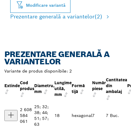
Modificare variantă
Prezentare generală a variantelor
(2)
PREZENTARE GENERALĂ A
VARIANTELOR
Variante de produs disponibile:
2
Cantitatea
Cod
Lungime
Număr
Extinde
Diametru,
Formă
din
P
produs
utilă,
piese
mm
tijă
ambalaj
mm
25; 32;
2 608
38; 44;
584
18
hexagonal
7
7 Buc.
51; 57;
061
63