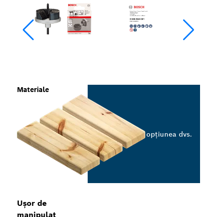
Materiale
Selectați opțiunea dvs.
Ușor de
manipulat