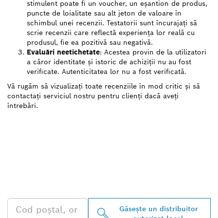
stimulent poate fi un voucher, un eșantion de produs,
puncte de loialitate sau alt jeton de valoare în
schimbul unei recenzii. Testatorii sunt încurajați să
scrie recenzii care reflectă experiența lor reală cu
produsul, fie ea pozitivă sau negativă.
Evaluări neetichetate
: Acestea provin de la utilizatori
a căror identitate și istoric de achiziții nu au fost
verificate. Autenticitatea lor nu a fost verificată.
Vă rugăm să vizualizați toate recenziile în mod critic și să
contactați serviciul nostru pentru clienți dacă aveți
întrebări.
GĂSIŢI CEL MAI
APROPIAT DISTRIBUITOR
AUTORIZAT BOSCH
PROFESSIONAL
Găseşte un distribuitor