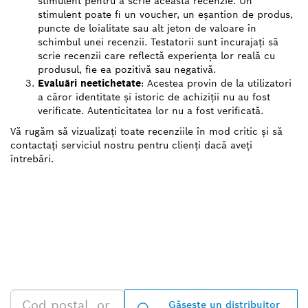
stimulent pentru a scrie această recenzie. Un
stimulent poate fi un voucher, un eșantion de produs,
puncte de loialitate sau alt jeton de valoare în
schimbul unei recenzii. Testatorii sunt încurajați să
scrie recenzii care reflectă experiența lor reală cu
produsul, fie ea pozitivă sau negativă.
Evaluări neetichetate
: Acestea provin de la utilizatori
a căror identitate și istoric de achiziții nu au fost
verificate. Autenticitatea lor nu a fost verificată.
Vă rugăm să vizualizați toate recenziile în mod critic și să
contactați serviciul nostru pentru clienți dacă aveți
întrebări.
GĂSIŢI CEL MAI
APROPIAT DISTRIBUITOR
AUTORIZAT BOSCH
PROFESSIONAL
Găseşte un distribuitor