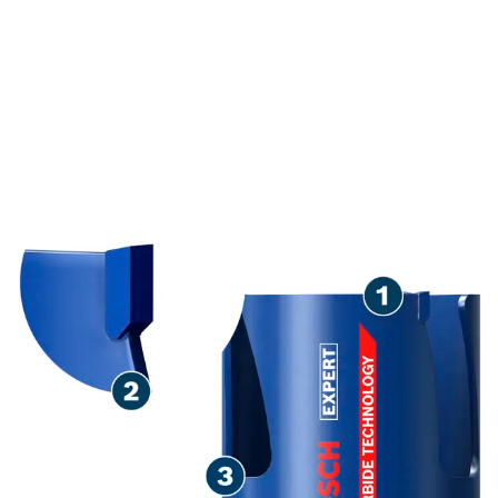
DURATĂ MARE DE VIAȚĂ
LA EFECTUAT GĂURI ÎN
CĂRĂMIDĂ ȘI PLĂCI
AGLOMERATE