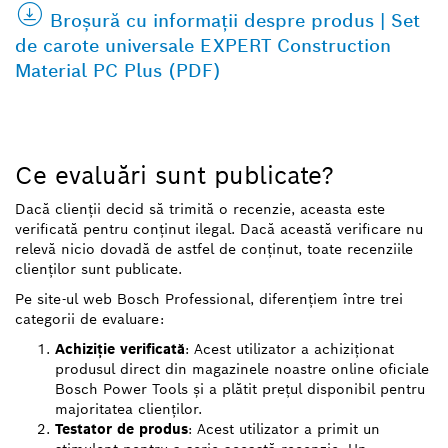
Broșură cu informații despre produs | Set
de carote universale EXPERT Construction
Material PC Plus (PDF)
Ce evaluări sunt publicate?
Dacă clienții decid să trimită o recenzie, aceasta este
verificată pentru conținut ilegal. Dacă această verificare nu
relevă nicio dovadă de astfel de conținut, toate recenziile
clienților sunt publicate.
Pe site-ul web Bosch Professional, diferențiem între trei
categorii de evaluare:
Achiziție verificată
: Acest utilizator a achiziționat
produsul direct din magazinele noastre online oficiale
Bosch Power Tools și a plătit prețul disponibil pentru
majoritatea clienților.
Testator de produs
: Acest utilizator a primit un