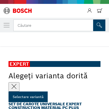
Înapoi
VARIANTA SELECTATĂ DE DVS.
Înapoi
Set de carote universale EXPERT Construct
Căutare
Set de carote universale EXPERT Construction Material PC
...
Plus
Înapoi
EXPERT
Alegeți varianta dorită
Selectare variantă
SET DE CAROTE UNIVERSALE EXPERT
CONSTRUCTION MATERIAL PC PLUS