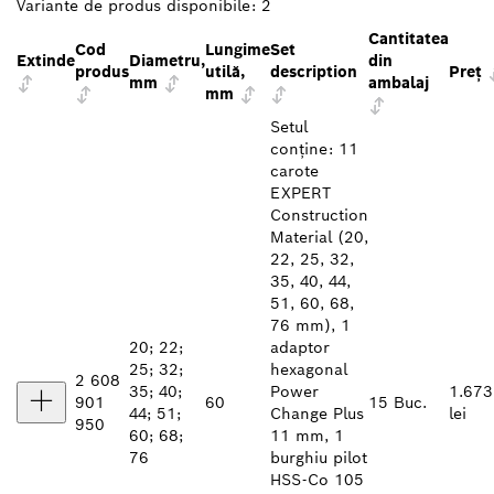
Variante de produs disponibile:
2
Cantitatea
Cod
Lungime
Set
Extinde
Diametru,
din
produs
utilă,
description
Preţ
mm
ambalaj
mm
Setul
conține: 11
carote
EXPERT
Construction
Material (20,
22, 25, 32,
35, 40, 44,
51, 60, 68,
76 mm), 1
20; 22;
adaptor
25; 32;
hexagonal
2 608
35; 40;
Power
1.673
901
60
15 Buc.
44; 51;
Change Plus
lei
950
60; 68;
11 mm, 1
76
burghiu pilot
HSS-Co 105