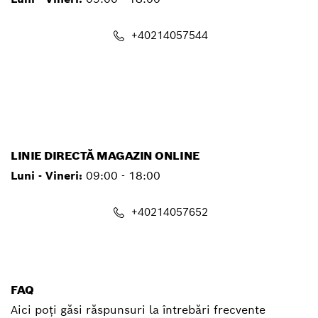
+40214057544
service.pt@ro.bosch.com
LINIE DIRECTĂ MAGAZIN ONLINE
Luni - Vineri:
09:00 - 18:00
+40214057652
shop@ro.bosch.com
FAQ
Aici poți găsi răspunsuri la întrebări frecvente