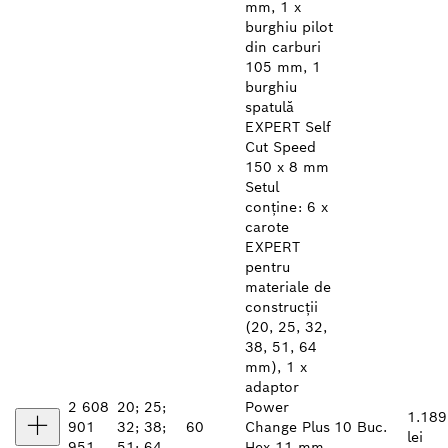
mm, 1 x
burghiu pilot
din carburi
105 mm, 1
burghiu
spatulă
EXPERT Self
Cut Speed
150 x 8 mm
Setul
conține: 6 x
carote
EXPERT
pentru
materiale de
construcții
(20, 25, 32,
38, 51, 64
mm), 1 x
adaptor
2 608
20; 25;
Power
1.189
901
32; 38;
60
Change Plus
10 Buc.
lei
951
51; 64
Hex 11 mm,