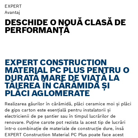
EXPERT
Avantaj
DESCHIDE O NOUĂ CLASĂ DE
PERFORMANȚĂ
EXPERT CONSTRUCTION
MATERIAL PC PLUS PENTRU O
DURATĂ MARE DE VIAȚĂ LA
TĂIEREA ÎN CĂRĂMIDĂ ȘI
PLĂCI AGLOMERATE
Realizarea găurilor în cărămidă, plăci ceramice moi și plăci
de gips carton este esențială pentru instalatorii și
electricienii de pe șantier sau în timpul lucrărilor de
renovare. Puține carote pot rezista la acest tip de lucrări
într-o combinație de materiale de construcție dure, însă
EXPERT Construction Material PC Plus poate face acest