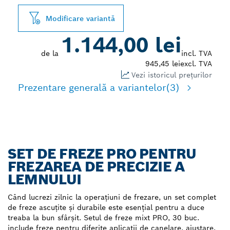
Modificare variantă
1.144,00 lei
de la
incl. TVA
945,45 lei
excl. TVA
Vezi istoricul prețurilor
Prezentare generală a variantelor
(3)
SET DE FREZE PRO PENTRU
FREZAREA DE PRECIZIE A
LEMNULUI
Când lucrezi zilnic la operațiuni de frezare, un set complet
de freze ascuțite și durabile este esențial pentru a duce
treaba la bun sfârșit. Setul de freze mixt PRO, 30 buc.
include freze pentru diferite aplicații de canelare, ajustare,