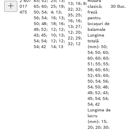
2 607
65; 52;
25; 13;
mulură
13; 16; 8;
017
65; 60;
25; 19;
clasică;
30 Buc.
32; 32;
475
50; 54;
4; 13;
freză
35; 25;
56; 54;
16; 13;
pentru
16; 16;
50; 48;
18; 16;
locașuri de
13; 27;
49; 52;
12; 12;
balamale
12; 20;
43; 45;
10; 13;
Lungime
22; 29;
54; 54;
12; 12;
totală
32; 12
54; 42
14; 13
(mm): 50;
54; 50; 60;
60; 60; 60;
51; 55; 55;
58; 60; 65;
52; 65; 60;
50; 54; 56;
54; 50; 48;
49; 52; 43;
45; 54; 54;
54; 42
Lungime de
lucru
(mm): 15;
20; 20; 30;