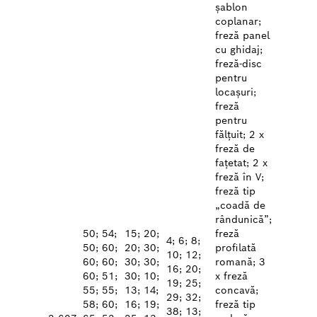
șablon
coplanar;
freză panel
cu ghidaj;
freză-disc
pentru
locașuri;
freză
pentru
fălțuit; 2 x
freză de
fațetat; 2 x
freză în V;
freză tip
„coadă de
rândunică”;
50; 54;
15; 20;
freză
4; 6; 8;
50; 60;
20; 30;
profilată
10; 12;
60; 60;
30; 30;
romană; 3
16; 20;
60; 51;
30; 10;
x freză
19; 25;
55; 55;
13; 14;
concavă;
29; 32;
58; 60;
16; 19;
freză tip
38; 13;