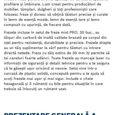
profilare și îmbinare. L-am creat pentru producători de
mobilier, tâmplari, dulgheri și toți profesioniștii care
folosesc freze și doresc să obțină tăieturi precise și curate
în lemn de esență moale, lemn de esență tare și lemn
compozit cu ușurință, de fiecare dată.
Frezele incluse în setul de freze mixt PRO, 30 buc., au
tăișuri din carbură de înaltă calitate brazată pe corpul din
oțel pentru rezistență, durabilitate și precizie. Frezele drepte
au un tăiș suplimentar la vârf pentru tăieturi cu intrare
directă netede. Freza cu tăiș extins de 30 mm îți permite să
tai caneluri foarte adânci. Toate frezele au marcaje laser cu
informații de siguranță și detalii tehnice pentru a te asigura
că le găsești ușor oricând ai nevoie. Setul vine într-o
carcasă de plastic solidă, concepută pentru a te ajuta să
scoți frezele mai ușor și mai sigur. Include o cheie
hexagonală și 3 rulmenți cu bile pentru situațiile în care
trebuie să înlocuiți un rulment uzat.