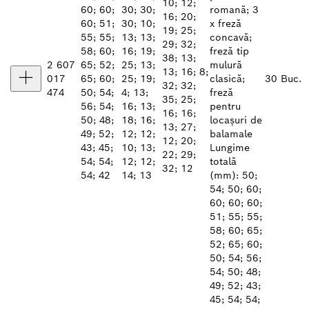
10; 12;
60; 60;
30; 30;
romană; 3
16; 20;
60; 51;
30; 10;
x freză
19; 25;
55; 55;
13; 13;
concavă;
29; 32;
58; 60;
16; 19;
freză tip
38; 13;
2 607
65; 52;
25; 13;
mulură
13; 16; 8;
017
65; 60;
25; 19;
clasică;
30 Buc.
32; 32;
474
50; 54;
4; 13;
freză
35; 25;
56; 54;
16; 13;
pentru
16; 16;
50; 48;
18; 16;
locașuri de
13; 27;
49; 52;
12; 12;
balamale
12; 20;
43; 45;
10; 13;
Lungime
22; 29;
54; 54;
12; 12;
totală
32; 12
54; 42
14; 13
(mm): 50;
54; 50; 60;
60; 60; 60;
51; 55; 55;
58; 60; 65;
52; 65; 60;
50; 54; 56;
54; 50; 48;
49; 52; 43;
45; 54; 54;