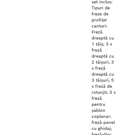
set inclus:
Tipuri de
freze de
profilat
canturi:
Freză
dreaptă cu
1 tăiș; 3 x
freză
dreaptă cu
2 tăișuri; 3
x freză
dreaptă cu
3 tăișuri; 5
x freză de
rotunjit; 3 x
freză
pentru
șablon
coplanar;
freză panel
cu ghidaj;
freză-disc