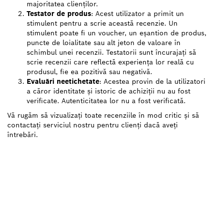
majoritatea clienților.
Testator de produs
: Acest utilizator a primit un
stimulent pentru a scrie această recenzie. Un
stimulent poate fi un voucher, un eșantion de produs,
puncte de loialitate sau alt jeton de valoare în
schimbul unei recenzii. Testatorii sunt încurajați să
scrie recenzii care reflectă experiența lor reală cu
produsul, fie ea pozitivă sau negativă.
Evaluări neetichetate
: Acestea provin de la utilizatori
a căror identitate și istoric de achiziții nu au fost
verificate. Autenticitatea lor nu a fost verificată.
Vă rugăm să vizualizați toate recenziile în mod critic și să
contactați serviciul nostru pentru clienți dacă aveți
întrebări.
GĂSIŢI CEL MAI
APROPIAT DISTRIBUITOR
AUTORIZAT BOSCH
PROFESSIONAL