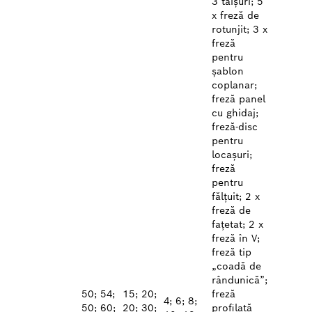
3 tăișuri; 5
x freză de
rotunjit; 3 x
freză
pentru
șablon
coplanar;
freză panel
cu ghidaj;
freză-disc
pentru
locașuri;
freză
pentru
fălțuit; 2 x
freză de
fațetat; 2 x
freză în V;
freză tip
„coadă de
rândunică”;
50; 54;
15; 20;
freză
4; 6; 8;
50; 60;
20; 30;
profilată