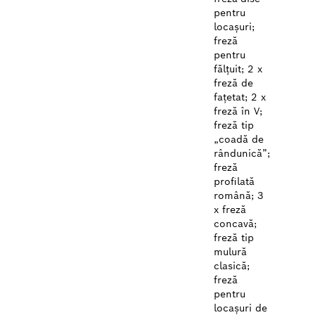
pentru
locașuri;
freză
pentru
fălțuit; 2 x
freză de
fațetat; 2 x
freză în V;
freză tip
„coadă de
rândunică”;
freză
profilată
română; 3
x freză
concavă;
freză tip
mulură
clasică;
freză
pentru
locașuri de