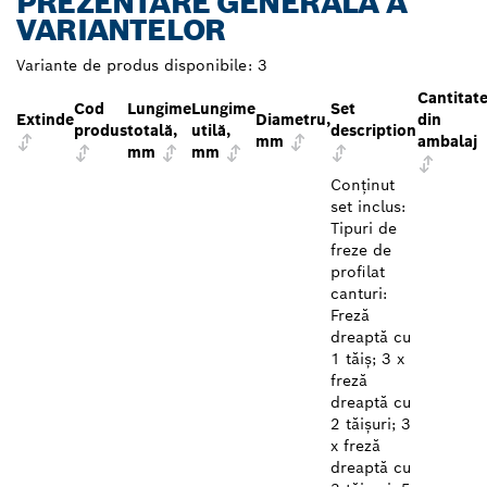
PREZENTARE GENERALĂ A
VARIANTELOR
Variante de produs disponibile:
3
Cantitat
Cod
Lungime
Lungime
Set
Extinde
Diametru,
din
produs
totală,
utilă,
description
mm
ambalaj
mm
mm
Conținut
set inclus:
Tipuri de
freze de
profilat
canturi:
Freză
dreaptă cu
1 tăiș; 3 x
freză
dreaptă cu
2 tăișuri; 3
x freză
dreaptă cu