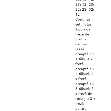
27; 12; 20;
22; 29; 32;
12
Conținut
set inclus:
Tipuri de
freze de
profilat
canturi:
Freză
dreaptă cu
1 tăiș; 3 x
freză
dreaptă cu
2 tăișuri; 3
x freză
dreaptă cu
3 tăișuri; 5
x freză de
rotunjit; 3 x
freză
pentru