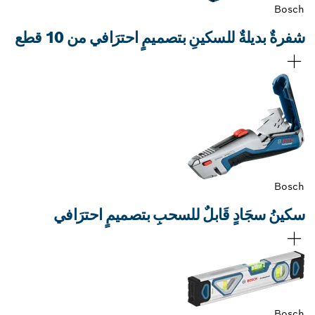
Bosch
شفرةٌ بديلةٌ للسكينِ بتصميمٍ احترَافي من 10 قطع
Bosch
سكينُ سجَادٍ قَابلٌ للسحبِ بتصميمٍ احترَافي
Bosch