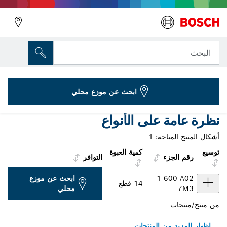
المتغير الذي اخترته
طقم أدوات يدوية متنوعة من 13 قطعة
البحث
1 600 A02 7M3
...
طقمُ أدواتٍ يدويةٍ متعددةٍ بتصميمٍ احترَافي من 13 قطعة
ابحث عن موزع محلي
نظرة عامة على الأنواع
أشكال المنتج المتاحة:
1
توسيع
كمية العبوة
رقم الجزء
التوافر
1 600 A02
ابحث عن موزع
14 قطع
7M3
محلي
من
منتج/منتجات
إظهار المزيد من المنتجات