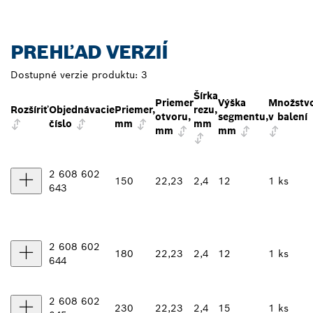
PREHĽAD VERZIÍ
Dostupné verzie produktu:
3
Šírka
Priemer
Výška
Množstv
Rozšíriť
Objednávacie
Priemer,
rezu,
otvoru,
segmentu,
v balení
číslo
mm
mm
mm
mm
2 608 602
150
22,23
2,4
12
1 ks
643
2 608 602
180
22,23
2,4
12
1 ks
644
2 608 602
230
22,23
2,4
15
1 ks