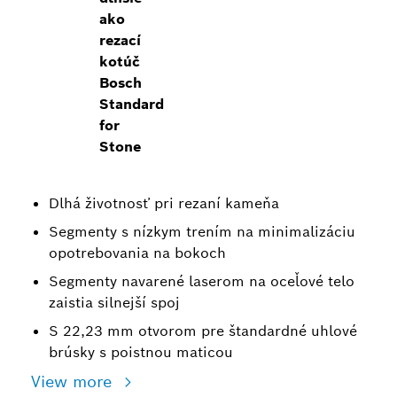
ako
rezací
kotúč
Bosch
Standard
for
Stone
Dlhá životnosť pri rezaní kameňa
Segmenty s nízkym trením na minimalizáciu
opotrebovania na bokoch
Segmenty navarené laserom na oceľové telo
zaistia silnejší spoj
S 22,23 mm otvorom pre štandardné uhlové
brúsky s poistnou maticou
View more