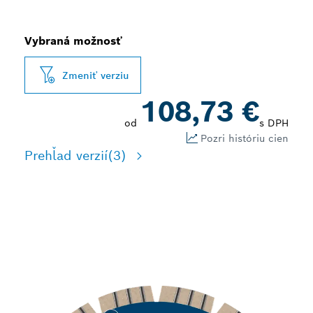
Vybraná možnosť
Zmeniť verziu
108,73 €
od
s DPH
Pozri históriu cien
Prehľad verzií
(3)
DLHÁ ŽIVOTNOSŤ PRI
REZANÍ KAMEŇA