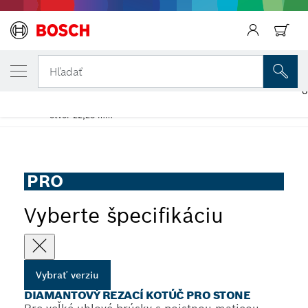
VYBRANÁ VERZIA
Diamantový rezací kotúč PRO Stone
Hľadať
Diamantový rezací kotúč PRO Stone pre veľké uhlové brúsky,
...
otvor 22,23 mm
PRO
Vyberte špecifikáciu
Vybrať verziu
DIAMANTOVÝ REZACÍ KOTÚČ PRO STONE