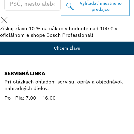
Vyhľadať miestneho
predajcu
Získaj zľavu 10 % na nákup v hodnote nad 100 € v
oficiálnom e-shope Bosch Professional!
Chcem zľavu
SERVISNÁ LINKA
Pri otázkach ohľadom servisu, opráv a objednávok
náhradných dielov.
Po - Pia:
7.00 – 16.00
+ 421 2 487 03800
E-mail