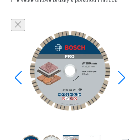
Pre veľké uhlové brúsky s poistnou maticou