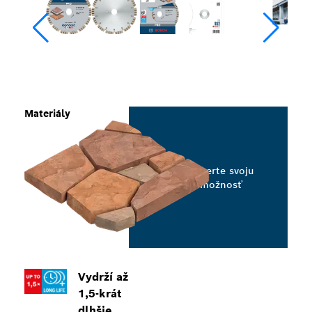
Materiály
Vyberte svoju
možnosť
Vydrží až
1,5-krát
dlhšie