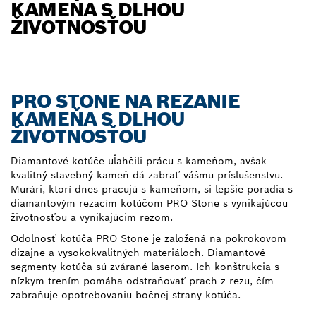
KAMEŇA S DLHOU
ŽIVOTNOSŤOU
PRO STONE NA REZANIE
KAMEŇA S DLHOU
ŽIVOTNOSŤOU
Diamantové kotúče uľahčili prácu s kameňom, avšak
kvalitný stavebný kameň dá zabrať vášmu príslušenstvu.
Murári, ktorí dnes pracujú s kameňom, si lepšie poradia s
diamantovým rezacím kotúčom PRO Stone s vynikajúcou
životnosťou a vynikajúcim rezom.
Odolnosť kotúča PRO Stone je založená na pokrokovom
dizajne a vysokokvalitných materiáloch. Diamantové
segmenty kotúča sú zvárané laserom. Ich konštrukcia s
nízkym trením pomáha odstraňovať prach z rezu, čím
zabraňuje opotrebovaniu bočnej strany kotúča.