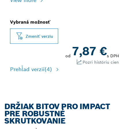
View more
Vybraná možnosť
Zmeniť verziu
7,87 €
od
s DPH
Pozri históriu cien
Prehľad verzií
(4)
DRŽIAK BITOV PRO IMPACT
PRE ROBUSTNÉ
SKRUTKOVANIE