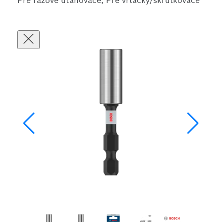
Pre rázové uťahovače, Pre vŕtačky/skrutkovače