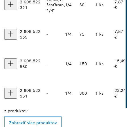
2 608 522
7,87
šesťhran,
1/4
60
1 ks
321
€
1/4"
2 608 522
7,87
-
1/4
75
1 ks
559
€
2 608 522
15,49
-
1/4
150
1 ks
560
€
2 608 522
23,24
-
1/4
300
1 ks
561
€
z
produktov
Zobraziť viac produktov