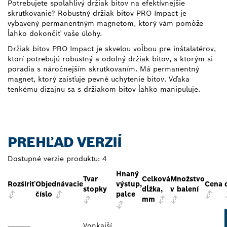
Potrebujete spoľahlivý držiak bitov na efektívnejšie
skrutkovanie? Robustný držiak bitov PRO Impact je
vybavený permanentným magnetom, ktorý vám pomôže
ľahko dokončiť vaše úlohy.
Držiak bitov PRO Impact je skvelou voľbou pre inštalatérov,
ktorí potrebujú robustný a odolný držiak bitov, s ktorým si
poradia s náročnejším skrutkovaním. Má permanentný
magnet, ktorý zaisťuje pevné uchytenie bitov. Vďaka
tenkému dizajnu sa s držiakom bitov ľahko manipuluje.
PREHĽAD VERZIÍ
Dostupné verzie produktu:
4
Hnaný
Tvar
Celková
Množstvo
Rozšíriť
Objednávacie
výstup,
Cena
stopky
dĺžka,
v balení
číslo
palce
mm
Vonkajší