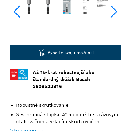
Vyberte svoju možnosť
Až 15-krát robustnejší ako
štandardný držiak Bosch
2608522316
Robustné skrutkovanie
Šesťhranná stopka ¼″ na použitie s rázovým
uťahovačom a vŕtacím skrutkovačom