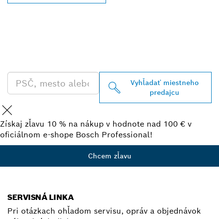
VYHĽADAŤ NAJBLIŽŠIEHO
PREDAJCU BOSCH
PROFESSIONAL
Vyhľadať miestneho
predajcu
Získaj zľavu 10 % na nákup v hodnote nad 100 € v
oficiálnom e-shope Bosch Professional!
Chcem zľavu
SERVISNÁ LINKA
Pri otázkach ohľadom servisu, opráv a objednávok