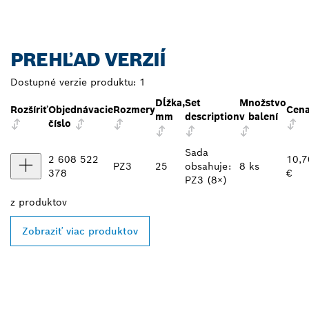
PREHĽAD VERZIÍ
Dostupné verzie produktu:
1
Dĺžka,
Set
Množstvo
Rozšíriť
Objednávacie
Rozmery
Cen
mm
description
v balení
číslo
Sada
2 608 522
10,7
PZ3
25
obsahuje:
8 ks
378
€
PZ3 (8×)
z
produktov
Zobraziť viac produktov
VYHĽADAŤ NAJBLIŽŠIEHO
PREDAJCU BOSCH