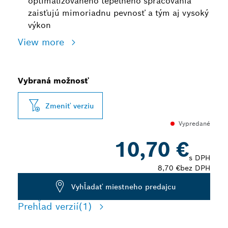
optimalizovaného tepelného spracovania
zaisťujú mimoriadnu pevnosť a tým aj vysoký
výkon
View more
Vybraná možnosť
Zmeniť verziu
Vypredané
10,70 €
s DPH
8,70 €
bez DPH
Vyhľadať miestneho predajcu
Prehľad verzií
(1)