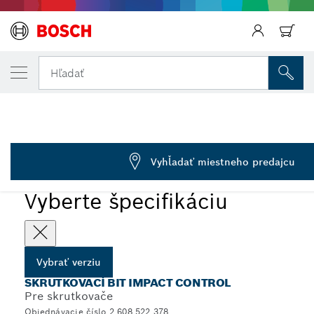
VYBRANÁ VERZIA
Sada nadstavcov Impact Control (8XPZ3)
Späť
Hľadať
2 608 522 378
...
Kazety Tic Tac Box Impact Control Pozidriv
Vyhľadať miestneho predajcu
Vyberte špecifikáciu
Vybrať verziu
SKRUTKOVACÍ BIT IMPACT CONTROL
Pre skrutkovače
Objednávacie číslo 2 608 522 378