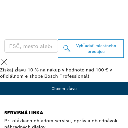
VYHĽADAŤ NAJBLIŽŠIEHO
PREDAJCU BOSCH
PROFESSIONAL
Vyhľadať miestneho
predajcu
Získaj zľavu 10 % na nákup v hodnote nad 100 € v
oficiálnom e-shope Bosch Professional!
Chcem zľavu
SERVISNÁ LINKA
Pri otázkach ohľadom servisu, opráv a objednávok
náhradných dielov.