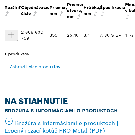
Priemer
Mno
Rozšíriť
Objednávacie
Priemer,
Hrúbka,
Špecifikácia
otvoru,
v ba
číslo
mm
mm
mm
2 608 602
355
25,40
3,1
A 30 S BF
1 ks
759
z
produktov
Zobraziť viac produktov
NA STIAHNUTIE
BROŽÚRA S INFORMÁCIAMI O PRODUKTOCH
Brožúra s informáciami o produktoch |
Lepený rezací kotúč PRO Metal (PDF)