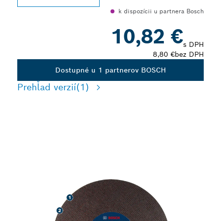
k dispozícii u partnera Bosch
10,82 €
s DPH
8,80 €
bez DPH
Dostupné u 1 partnerov BOSCH
Prehľad verzií
(1)
ROBUSTNÉ NÁRADIE NA
REZANIE KOVU