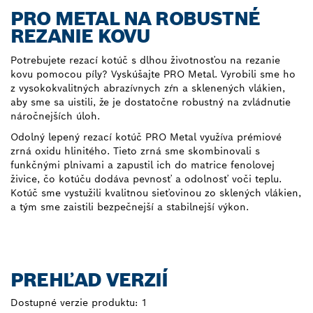
PRO METAL NA ROBUSTNÉ
REZANIE KOVU
Potrebujete rezací kotúč s dlhou životnosťou na rezanie
kovu pomocou píly? Vyskúšajte PRO Metal. Vyrobili sme ho
z vysokokvalitných abrazívnych zŕn a sklenených vlákien,
aby sme sa uistili, že je dostatočne robustný na zvládnutie
náročnejších úloh.
Odolný lepený rezací kotúč PRO Metal využíva prémiové
zrná oxidu hlinitého. Tieto zrná sme skombinovali s
funkčnými plnivami a zapustil ich do matrice fenolovej
živice, čo kotúču dodáva pevnosť a odolnosť voči teplu.
Kotúč sme vystužili kvalitnou sieťovinou zo sklených vlákien,
a tým sme zaistili bezpečnejší a stabilnejší výkon.
PREHĽAD VERZIÍ
Dostupné verzie produktu:
1