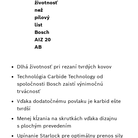
životnosť
než
pílový
list
Bosch
AIZ 20
AB
Dlhá životnosť pri rezaní tvrdých kovov
Technológia Carbide Technology od
spoločnosti Bosch zaistí výnimočnú
trvácnosť
Vďaka dodatočnému povlaku je karbid ešte
tvrdší
Menej kĺzania na skrutkách vďaka dizajnu
s plochým prevedením
Upínanie Starlock pre optimálny prenos sily