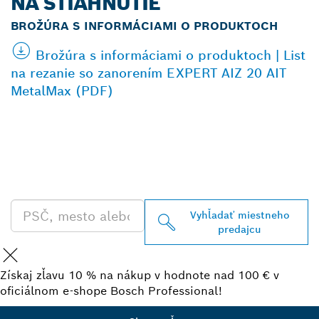
NA STIAHNUTIE
BROŽÚRA S INFORMÁCIAMI O PRODUKTOCH
Brožúra s informáciami o produktoch | List
na rezanie so zanorením EXPERT AIZ 20 AIT
MetalMax (PDF)
VYHĽADAŤ NAJBLIŽŠIEHO
PREDAJCU BOSCH
PROFESSIONAL
Vyhľadať miestneho
predajcu
Získaj zľavu 10 % na nákup v hodnote nad 100 € v
oficiálnom e-shope Bosch Professional!