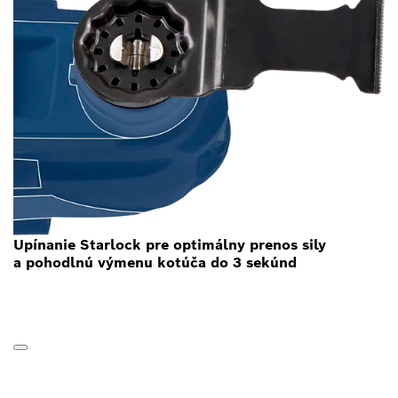
Upínanie Starlock pre optimálny prenos sily
a pohodlnú výmenu kotúča do 3 sekúnd