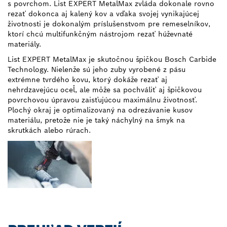
s povrchom. List EXPERT MetalMax zvláda dokonale rovno
rezať dokonca aj kalený kov a vďaka svojej vynikajúcej
životnosti je dokonalým príslušenstvom pre remeselníkov,
ktorí chcú multifunkčným nástrojom rezať húževnaté
materiály.
List EXPERT MetalMax je skutočnou špičkou Bosch Carbide
Technology. Nielenže sú jeho zuby vyrobené z pásu
extrémne tvrdého kovu, ktorý dokáže rezať aj
nehrdzavejúcu oceľ, ale môže sa pochváliť aj špičkovou
povrchovou úpravou zaisťujúcou maximálnu životnosť.
Plochý okraj je optimalizovaný na odrezávanie kusov
materiálu, pretože nie je taký náchylný na šmyk na
skrutkách alebo rúrach.