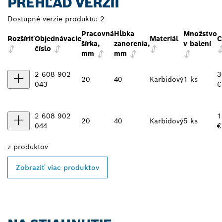
PREHĽAD VERZIÍ
Dostupné verzie produktu:
2
Pracovná
Hĺbka
Množstvo
Rozšíriť
Objednávacie
Materiál
C
šírka,
zanorenia,
v balení
číslo
mm
mm
2 608 902
3
20
40
Karbidový
1 ks
043
€
2 608 902
1
20
40
Karbidový
5 ks
044
€
z
produktov
Zobraziť viac produktov