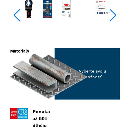
Materiály
Vyberte svoju
možnosť
Ponúka
až 50×
dlhšiu