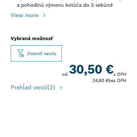
a pohodlnú výmenu kotúča do 3 sekúnd
View more
Vybraná možnosť
Zmeniť verziu
30,50 €
od
s DPH
24,80 €
bez DPH
Prehľad verzií
(2)
DLHÁ ŽIVOTNOSŤ PRI
REZANÍ TVRDÝCH KOVOV