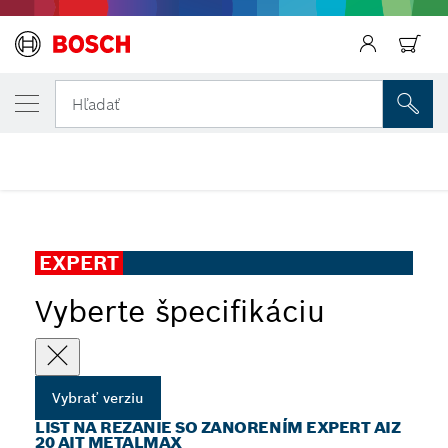
Späť
VYBRANÁ VERZIA
List na rezanie so zanorením EXPERT AIZ 
Hľadať
...
List na rezanie so zanorením EXPERT AIZ 20 AIT MetalMax
EXPERT
Vyberte špecifikáciu
Vybrať verziu
LIST NA REZANIE SO ZANORENÍM EXPERT AIZ
20 AIT METALMAX