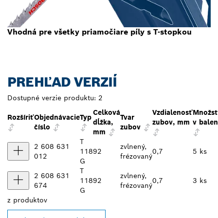
Vhodná pre všetky priamočiare píly s T-stopkou
PREHĽAD VERZIÍ
Dostupné verzie produktu:
2
Celková
Vzdialenosť
Množst
Rozšíriť
Objednávacie
Typ
Tvar
dĺžka,
zubov, mm
v balen
číslo
zubov
mm
T
2 608 631
zvlnený,
118
92
0,7
5 ks
012
frézovaný
G
T
2 608 631
zvlnený,
118
92
0,7
3 ks
674
frézovaný
G
z
produktov