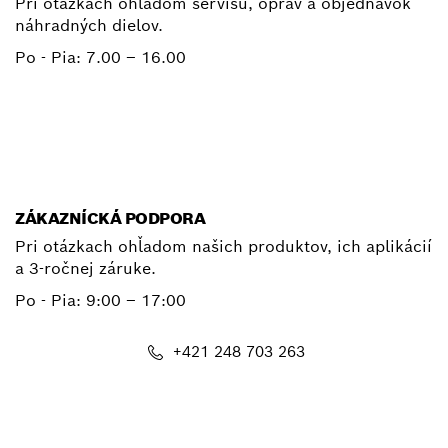
Pri otázkach ohľadom servisu, opráv a objednávok
náhradných dielov.
Po - Pia:
7.00 – 16.00
+ 421 2 487 03800
E-mail
ZÁKAZNÍCKÁ PODPORA
Pri otázkach ohľadom našich produktov, ich aplikácií
a 3-ročnej záruke.
Po - Pia:
9:00 – 17:00
+421 248 703 263
E-mail