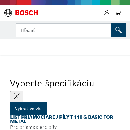
Späť
VYBRANÁ VERZIA
List priamočiarej píly T 118 G Basic for Met
Hľadať
...
Listy priamočiarej píly T 118 G Basic for Metal
Vyberte špecifikáciu
Vybrať verziu
LIST PRIAMOČIAREJ PÍLY T 118 G BASIC FOR
METAL
Pre priamočiare píly