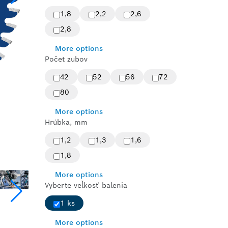
1,8
2,2
2,6
2,8
More options
Počet zubov
42
52
56
72
80
More options
Hrúbka, mm
1,2
1,3
1,6
1,8
More options
Vyberte veľkosť balenia
1 ks
More options