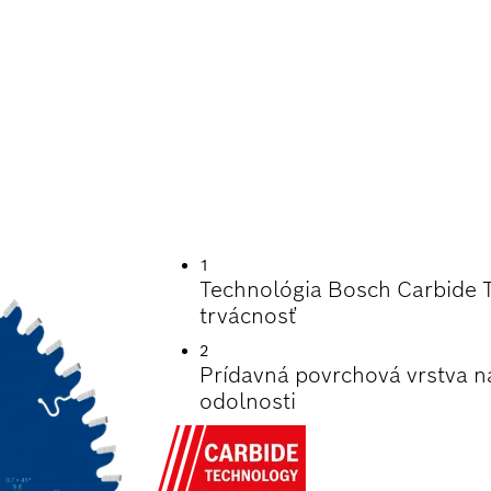
SŤ PRI REZANÍ HL
1
Technológia Bosch Carbide 
trvácnosť
2
Prídavná povrchová vrstva n
odolnosti