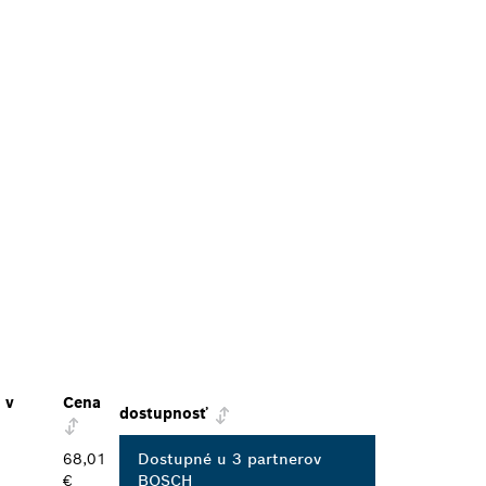
 v
Cena
dostupnosť
68,01
Dostupné u 3 partnerov
€
BOSCH