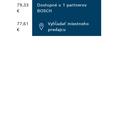
79,33
Dostupné u 1 partnerov
€
BOSCH
77,61
Vyhľadať miestneho
€
predajcu