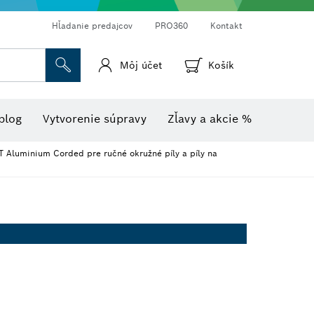
Hľadanie predajcov
PRO360
Kontakt
Môj účet
Košík
úsny papier
Diamantové vŕtanie, rezanie a brúsenie
Vlhkomery s teplomerom
Skrutkovacie bity, maticové nadstavce a nadstavce
Laserové merače vzdialenosti
Rezacie kotúče, brúsne hlavy a drôtené kefy
Termokamery a detektory
Frézy a hobľovacie nože
blog
Vytvorenie súpravy
Zľavy a akcie %
T Aluminium Corded pre ručné okružné píly a píly na