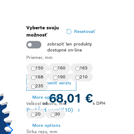
Vyberte svoju
Resetovať
možnosť
zobraziť len produkty
dostupné on-line
Priemer, mm
Vybraná možnosť
150
160
165
168
190
210
Zmeniť verziu
235
68,01 €
More options
od
s DPH
Veľkosť otvoru, mm
Prehľad verzií
(10)
20
30
More options
Šírka rezu, mm