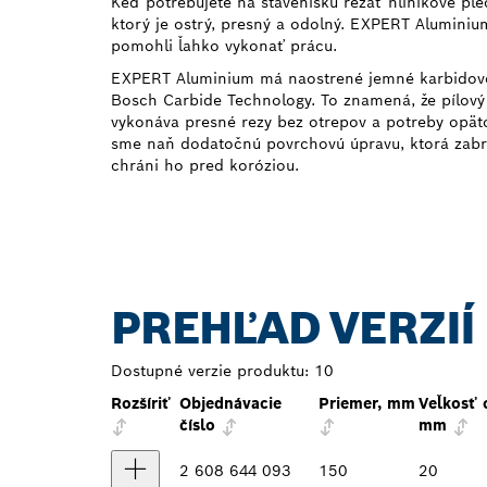
Keď potrebujete na stavenisku rezať hliníkové plec
ktorý je ostrý, presný a odolný. EXPERT Alumini
pomohli ľahko vykonať prácu.
EXPERT Aluminium má naostrené jemné karbidové
Bosch Carbide Technology. To znamená, že pílový
vykonáva presné rezy bez otrepov a potreby opät
sme naň dodatočnú povrchovú úpravu, ktorá zabr
chráni ho pred koróziou.
PREHĽAD VERZIÍ
Dostupné verzie produktu:
10
Rozšíriť
Objednávacie
Priemer, mm
Veľkosť 
číslo
mm
2 608 644 093
150
20