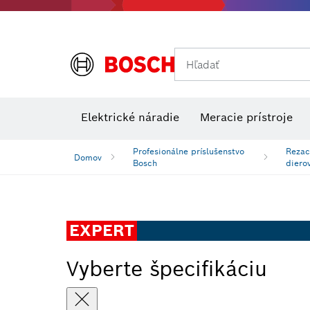
Hľadať
Príslušens
Kombinované súpravy VDE
Elektrické náradie
Meracie prístroje
Profesionálne príslušenstvo
Rezaci
Domov
Bosch
diero
EXPERT
Vyberte špecifikáciu