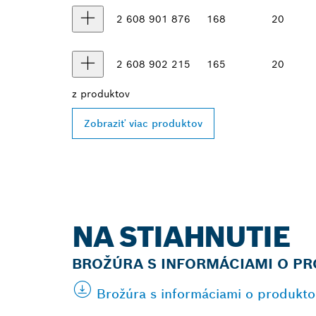
2 608 901 876
168
20
2 608 902 215
165
20
z
produktov
Zobraziť viac produktov
NA STIAHNUTIE
BROŽÚRA S INFORMÁCIAMI O P
Brožúra s informáciami o produkt