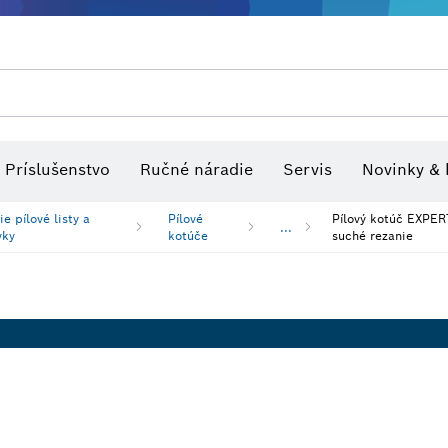
tvo pre viacúčelové náradia
Rezacie pílové listy a dierovky
Optické nivelačné prístroje
Brúsne kotúče, brúsne pásy a br
Príslušenstvo
Ručné náradie
Servis
Novinky & 
e pílové listy a
Pílové
Pílový kotúč EXPER
...
vky
kotúče
suché rezanie