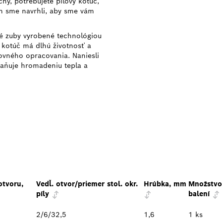
hy, potrebujete pílový kotúč,
um sme navrhli, aby sme vám
 zuby vyrobené technológiou
 kotúč má dlhú životnosť a
ovného opracovania. Naniesli
aňuje hromadeniu tepla a
otvoru,
Vedľ. otvor/priemer stol. okr.
Hrúbka, mm
Množstvo
píly
balení
2/6/32,5
1,6
1 ks