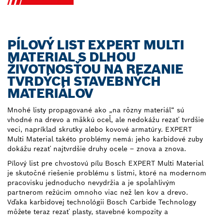
PÍLOVÝ LIST EXPERT MULTI
MATERIAL S DLHOU
ŽIVOTNOSŤOU NA REZANIE
TVRDÝCH STAVEBNÝCH
MATERIÁLOV
Mnohé listy propagované ako „na rôzny materiál“ sú
vhodné na drevo a mäkkú oceľ, ale nedokážu rezať tvrdšie
veci, napríklad skrutky alebo kovové armatúry. EXPERT
Multi Material takéto problémy nemá: jeho karbidové zuby
dokážu rezať najtvrdšie druhy ocele – znova a znova.
Pílový list pre chvostovú pílu Bosch EXPERT Multi Material
je skutočné riešenie problému s listmi, ktoré na modernom
pracovisku jednoducho nevydržia a je spoľahlivým
partnerom režúcim omnoho viac než len kov a drevo.
Vďaka karbidovej technológii Bosch Carbide Technology
môžete teraz rezať plasty, stavebné kompozity a