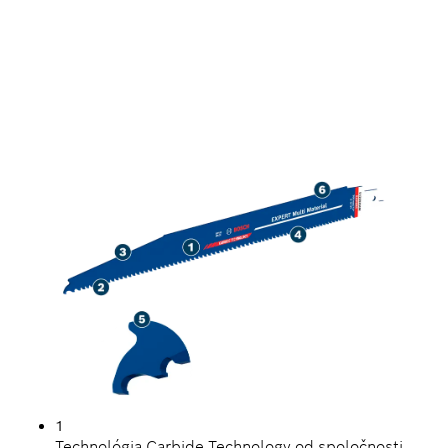
DLHÁ ŽIVOTNOSŤ PRI
REZANÍ TVRDÝCH
STAVEBNÝCH
MATERIÁLOV
1
Technológia Carbide Technology od spoločnosti