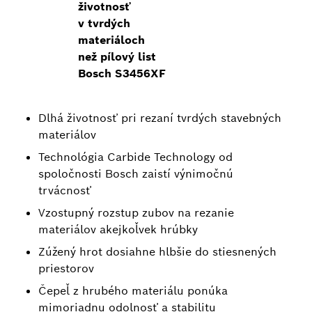
životnosť
v tvrdých
materiáloch
než pílový list
Bosch S3456XF
Dlhá životnosť pri rezaní tvrdých stavebných
materiálov
Technológia Carbide Technology od
spoločnosti Bosch zaistí výnimočnú
trvácnosť
Vzostupný rozstup zubov na rezanie
materiálov akejkoľvek hrúbky
Zúžený hrot dosiahne hlbšie do stiesnených
priestorov
Čepeľ z hrubého materiálu ponúka
mimoriadnu odolnosť a stabilitu