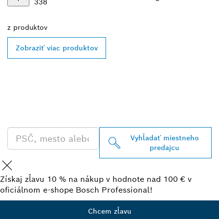
338
z
produktov
Zobraziť viac produktov
VYHĽADAŤ NAJBLIŽŠIEHO
PREDAJCU BOSCH
PROFESSIONAL
Vyhľadať miestneho
predajcu
Získaj zľavu 10 % na nákup v hodnote nad 100 € v
oficiálnom e-shope Bosch Professional!
Chcem zľavu