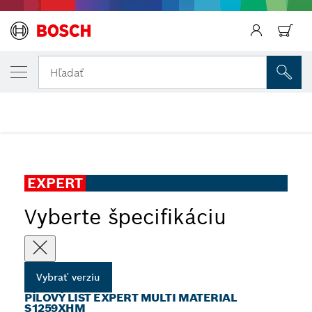
Späť
VYBRANÁ VERZIA
Späť
Pílový list EXPERT Multi Material S1259X
Hľadať
...
Pílový list EXPERT Multi Material S1259XHM
Späť
EXPERT
Vyberte špecifikáciu
Vybrať verziu
PÍLOVÝ LIST EXPERT MULTI MATERIAL
S1259XHM