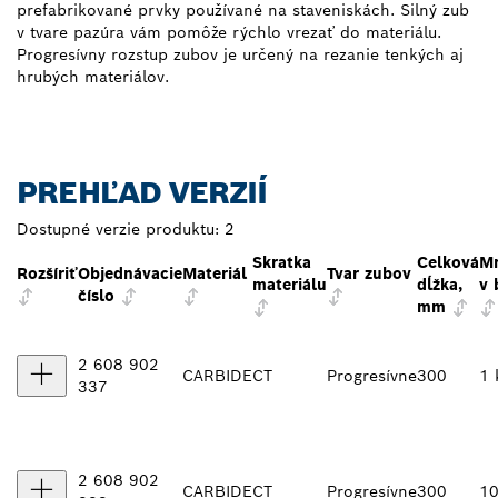
prefabrikované prvky používané na staveniskách. Silný zub
v tvare pazúra vám pomôže rýchlo vrezať do materiálu.
Progresívny rozstup zubov je určený na rezanie tenkých aj
hrubých materiálov.
PREHĽAD VERZIÍ
Dostupné verzie produktu:
2
Skratka
Celková
Mn
Rozšíriť
Objednávacie
Materiál
Tvar zubov
materiálu
dĺžka,
v 
číslo
mm
2 608 902
CARBIDE
CT
Progresívne
300
1 
337
2 608 902
CARBIDE
CT
Progresívne
300
10