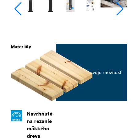
Materiály
Vyberte svoju možnosť
Navrhnuté
na rezanie
mäkkého
dreva