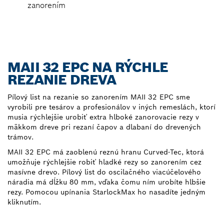
zanorením
MAII 32 EPC NA RÝCHLE
REZANIE DREVA
Pílový list na rezanie so zanorením MAII 32 EPC sme
vyrobili pre tesárov a profesionálov v iných remeslách, ktorí
musia rýchlejšie urobiť extra hlboké zanorovacie rezy v
mäkkom dreve pri rezaní čapov a dlabaní do drevených
trámov.
MAII 32 EPC má zaoblenú reznú hranu Curved-Tec, ktorá
umožňuje rýchlejšie robiť hladké rezy so zanorením cez
masívne drevo. Pílový list do oscilačného viacúčelového
náradia má dĺžku 80 mm, vďaka čomu ním urobíte hlbšie
rezy. Pomocou upínania StarlockMax ho nasadíte jedným
kliknutím.