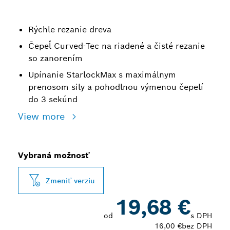
Rýchle rezanie dreva
Čepeľ Curved-Tec na riadené a čisté rezanie
so zanorením
Upínanie StarlockMax s maximálnym
prenosom sily a pohodlnou výmenou čepelí
do 3 sekúnd
View more
Vybraná možnosť
Zmeniť verziu
19,68 €
od
s DPH
16,00 €
bez DPH