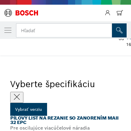
VYBRANÁ VERZIA
Pílový list na rezanie so zanorením MAII 3
Hľadať
1
od
16
...
Pílový list na rezanie so zanorením MAII 32 EPC
Vyberte špecifikáciu
Vybrať verziu
PÍLOVÝ LIST NA REZANIE SO ZANORENÍM MAII
32 EPC
Pre oscilujúce viacúčelové náradia