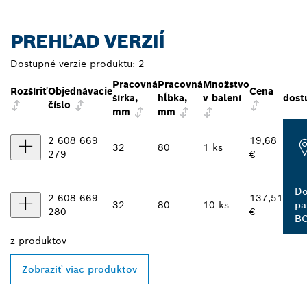
PREHĽAD VERZIÍ
Dostupné verzie produktu:
2
Pracovná
Pracovná
Množstvo
Rozšíriť
Objednávacie
Cena
šírka,
hĺbka,
v balení
dost
číslo
mm
mm
2 608 669
19,68
32
80
1 ks
279
€
Do
2 608 669
137,51
32
80
10 ks
pa
280
€
B
z
produktov
Zobraziť viac produktov