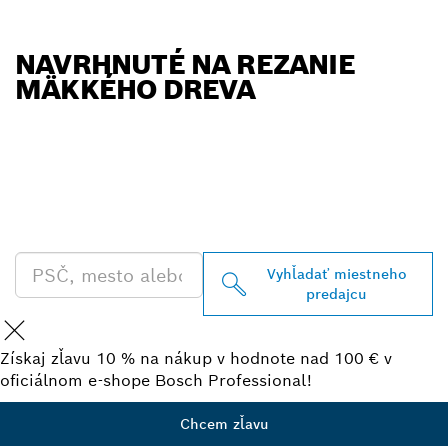
NAVRHNUTÉ NA REZANIE
MÄKKÉHO DREVA
VYHĽADAŤ NAJBLIŽŠIEHO
PREDAJCU BOSCH
PROFESSIONAL
Vyhľadať miestneho
predajcu
Získaj zľavu 10 % na nákup v hodnote nad 100 € v
oficiálnom e-shope Bosch Professional!
Chcem zľavu