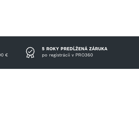
5 ROKY PREDĹŽENÁ ZÁRUKA
00 €
po registrácii v PRO360