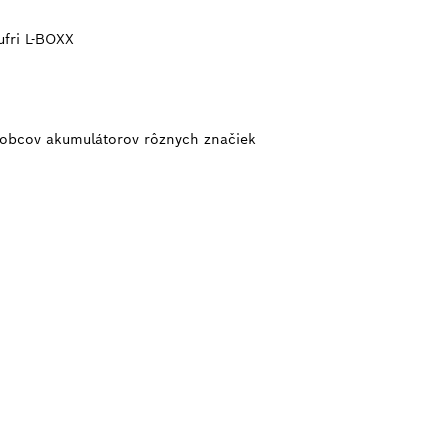
ufri L-BOXX
ýrobcov akumulátorov rôznych značiek