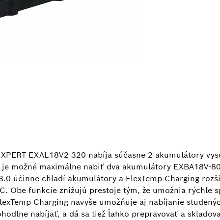
a EXPERT EXAL18V2-320 nabíja súčasne 2 akumulátory vy
 je možné maximálne nabiť dva akumulátory EXBA18V-80 
 3.0 účinne chladí akumulátory a FlexTemp Charging rozši
. Obe funkcie znižujú prestoje tým, že umožnia rýchle s
FlexTemp Charging navyše umožňuje aj nabíjanie studenýc
odlne nabíjať, a dá sa tiež ľahko prepravovať a skladov