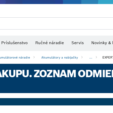
tvo pre viacúčelové náradia
Rezacie pílové listy a dierovky
Optické nivelačné prístroje
Brúsne kotúče, brúsne pásy a br
Príslušenstvo
Ručné náradie
Servis
Novinky & 
umulátorové náradie
Akumulátory a nabíjačky
...
EXPER
ÁKUPU. ZOZNAM ODMIEN