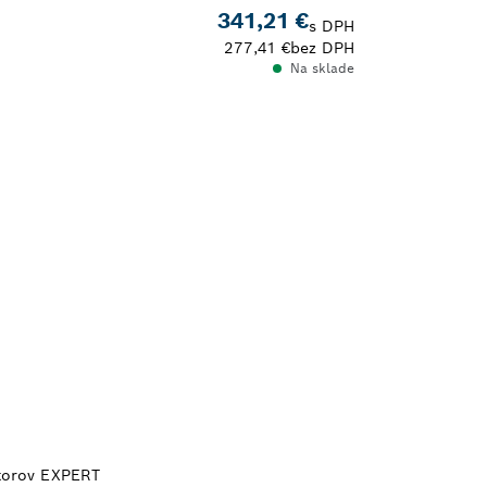
341,21 €
s DPH
277,41 €
bez DPH
Na sklade
átorov EXPERT