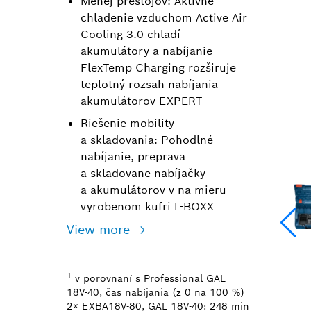
Menej prestojov: Aktívne
chladenie vzduchom Active Air
Cooling 3.0 chladí
akumulátory a nabíjanie
FlexTemp Charging rozširuje
teplotný rozsah nabíjania
akumulátorov EXPERT
Riešenie mobility
a skladovania: Pohodlné
nabíjanie, preprava
a skladovane nabíjačky
a akumulátorov v na mieru
vyrobenom kufri L-BOXX
View more
1
v porovnaní s Professional GAL
18V-40, čas nabíjania (z 0 na 100 %)
2× EXBA18V-80, GAL 18V-40: 248 min