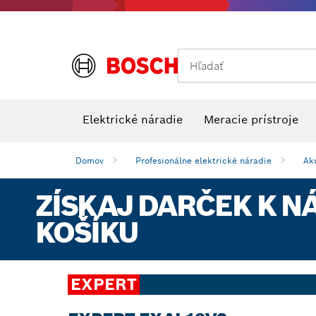
Hľadať
Príslušens
Kombinované súpravy VDE
Elektrické náradie
Meracie prístroje
Domov
Profesionálne elektrické náradie
Ak
ZÍSKAJ DARČEK K N
KOŠÍKU
EXPERT