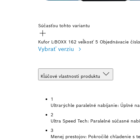
Súčasťou tohto variantu
Kufor L-BOXX 162 veľkosť 5
Objednávacie čísl
Vybrať verziu
Kľúčové vlastnosti produktu
1
Ultrarýchle paralelné nabíjanie:
Úplné na
2
Ultra Speed Tech:
Paralelné súčasné nab
3
Menej prestojov:
Pokročilé chladenie s 