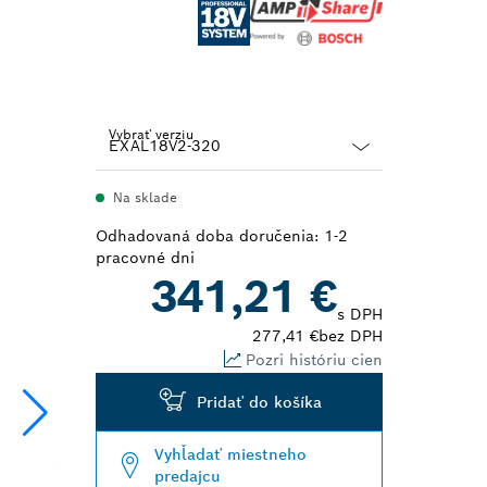
Vybrať verziu
Dropdown
Na sklade
closed
Odhadovaná doba doručenia: 1-2
pracovné dni
341,21 €
s DPH
277,41 €
bez DPH
Pozri históriu cien
Pridať do košíka
Vyhľadať miestneho
predajcu