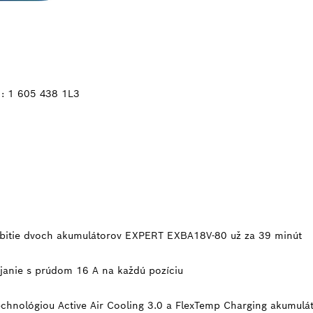
o: 1 605 438 1L3
bitie dvoch akumulátorov EXPERT EXBA18V-80 už za 39 minút
íjanie s prúdom 16 A na každú pozíciu
technológiou Active Air Cooling 3.0 a FlexTemp Charging akumul