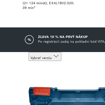
(2× 124 minút), EXAL18V2-320:
39 min*
ZĽAVA 10 % NA PRVÝ NÁKUP
Po registrácii zadaj na pokladni kód VITA
Vybrať verziu
Tvoj výber