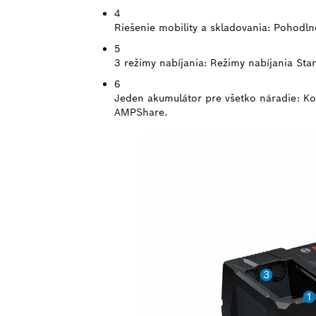
4
Riešenie mobility a skladovania:
Pohodlné
5
3 režimy nabíjania:
Režimy nabíjania Sta
6
Jeden akumulátor pre všetko náradie:
Ko
AMPShare.