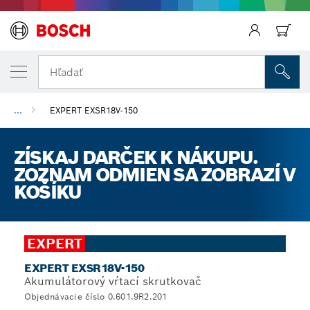
Späť
Hľadať
...
EXPERT EXSR18V-150
ZÍSKAJ DARČEK K NÁKUPU.
ZOZNAM ODMIEN SA ZOBRAZÍ V
KOŠÍKU
EXPERT
EXPERT EXSR18V-150
Akumulátorový vŕtací skrutkovač
Objednávacie číslo 0.601.9R2.201