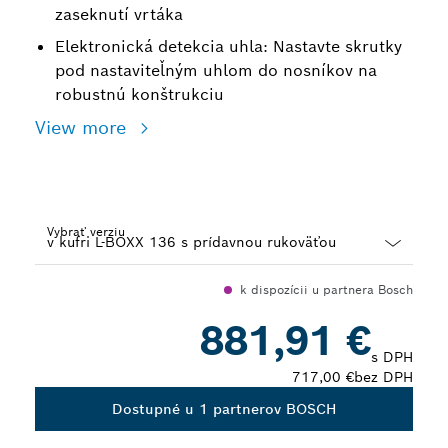
zaseknutí vrtáka
Elektronická detekcia uhla: Nastavte skrutky
pod nastaviteľným uhlom do nosníkov na
robustnú konštrukciu
View more
Vybrať verziu
Dropdown
k dispozícii u partnera Bosch
closed
881,91 €
s DPH
717,00 €
bez DPH
Dostupné u 1 partnerov BOSCH