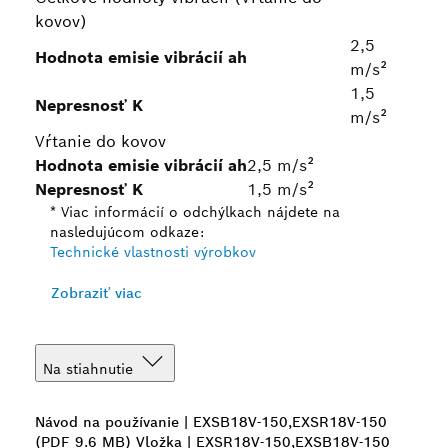
kovov)
2,5
Hodnota emisie vibrácií ah
m/s²
1,5
Nepresnosť K
m/s²
Vŕtanie do kovov
Hodnota emisie vibrácií ah
2,5 m/s²
Nepresnosť K
1,5 m/s²
* Viac informácií o odchýlkach nájdete na
nasledujúcom odkaze:
Technické vlastnosti výrobkov
Zobraziť viac
Na stiahnutie
Návod na používanie | EXSB18V-150,EXSR18V-150
(PDF 9.6 MB)
Vložka | EXSR18V-150,EXSB18V-150