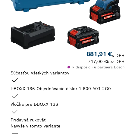
881,91 €
s DPH
717,00 €
bez DPH
k dispozícii u partnera Bosch
Súčasťou všetkých variantov
L-BOXX 136
Objednávacie číslo: 1 600 A01 2G0
Vložka pre L-BOXX 136
Prídavná rukoväť
Navyše v tomto variante