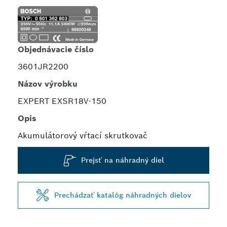
Objednávacie číslo
3601JR2200
Názov výrobku
EXPERT EXSR18V-150
Opis
Akumulátorový vŕtací skrutkovač
Prejsť na náhradný diel
Prechádzať katalóg náhradných dielov