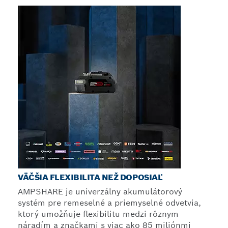
VÄČŠIA FLEXIBILITA NEŽ DOPOSIAĽ
AMPSHARE je univerzálny akumulátorový
systém pre remeselné a priemyselné odvetvia,
ktorý umožňuje flexibilitu medzi rôznym
náradím a značkami s viac ako 85 miliónmi