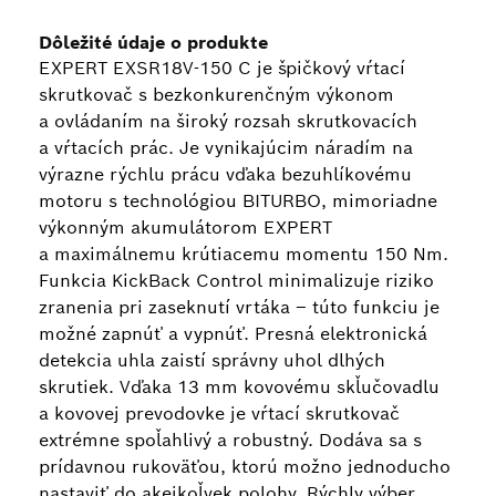
Dôležité údaje o produkte
EXPERT EXSR18V-150 C je špičkový vŕtací
skrutkovač s bezkonkurenčným výkonom
a ovládaním na široký rozsah skrutkovacích
a vŕtacích prác. Je vynikajúcim náradím na
výrazne rýchlu prácu vďaka bezuhlíkovému
motoru s technológiou BITURBO, mimoriadne
výkonným akumulátorom EXPERT
a maximálnemu krútiacemu momentu 150 Nm.
Funkcia KickBack Control minimalizuje riziko
zranenia pri zaseknutí vrtáka – túto funkciu je
možné zapnúť a vypnúť. Presná elektronická
detekcia uhla zaistí správny uhol dlhých
skrutiek. Vďaka 13 mm kovovému skľučovadlu
a kovovej prevodovke je vŕtací skrutkovač
extrémne spoľahlivý a robustný. Dodáva sa s
prídavnou rukoväťou, ktorú možno jednoducho
nastaviť do akejkoľvek polohy. Rýchly výber