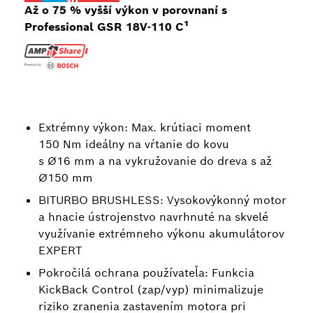
Až o 75 % vyšší výkon v porovnaní s
Professional GSR 18V-110 C¹
Extrémny výkon: Max. krútiaci moment
150 Nm ideálny na vŕtanie do kovu
s Ø16 mm a na vykružovanie do dreva s až
Ø150 mm
BITURBO BRUSHLESS: Vysokovýkonný motor
a hnacie ústrojenstvo navrhnuté na skvelé
využívanie extrémneho výkonu akumulátorov
EXPERT
Pokročilá ochrana používateľa: Funkcia
KickBack Control (zap/vyp) minimalizuje
riziko zranenia zastavením motora pri