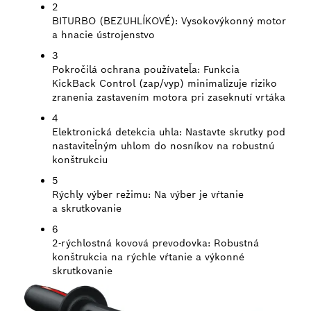
2
BITURBO (BEZUHLÍKOVÉ):
Vysokovýkonný motor
a hnacie ústrojenstvo
3
Pokročilá ochrana používateľa:
Funkcia
KickBack Control (zap/vyp) minimalizuje riziko
zranenia zastavením motora pri zaseknutí vrtáka
4
Elektronická detekcia uhla:
Nastavte skrutky pod
nastaviteľným uhlom do nosníkov na robustnú
konštrukciu
5
Rýchly výber režimu:
Na výber je vŕtanie
a skrutkovanie
6
2-rýchlostná kovová prevodovka:
Robustná
konštrukcia na rýchle vŕtanie a výkonné
skrutkovanie