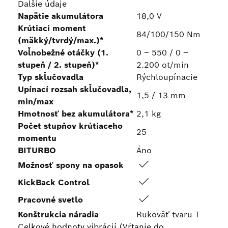
Ďalšie údaje
Napätie akumulátora
18,0 V
Krútiaci moment
84/100/150 Nm
(mäkký/tvrdý/max.)*
Voľnobežné otáčky (1.
0 – 550 / 0 –
stupeň / 2. stupeň)*
2.200 ot/min
Typ skľučovadla
Rýchloupínacie
Upínací rozsah skľučovadla,
1,5 / 13 mm
min/max
Hmotnosť bez akumulátora*
2,1 kg
Počet stupňov krútiaceho
25
momentu
BITURBO
Áno
Možnosť spony na opasok
KickBack Control
Pracovné svetlo
Konštrukcia náradia
Rukoväť tvaru T
Celkové hodnoty vibrácií (Vŕtanie do