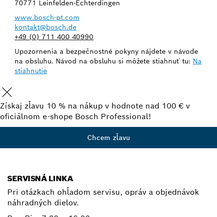
70771 Leinfelden-Echterdingen
www.bosch-pt.com
kontakt@bosch.de
+49 (0) 711 400 40990
Upozornenia a bezpečnostné pokyny nájdete v návode
na obsluhu. Návod na obsluhu si môžete stiahnuť tu:
Na
stiahnutie
Získaj zľavu 10 % na nákup v hodnote nad 100 € v
oficiálnom e-shope Bosch Professional!
Chcem zľavu
SERVISNÁ LINKA
Pri otázkach ohľadom servisu, opráv a objednávok
náhradných dielov.