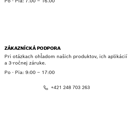
Po - Pia:
7.00 – 16.00
+ 421 2 487 03800
E-mail
ZÁKAZNÍCKÁ PODPORA
Pri otázkach ohľadom našich produktov, ich aplikácií
a 3-ročnej záruke.
Po - Pia:
9:00 – 17:00
+421 248 703 263
E-mail