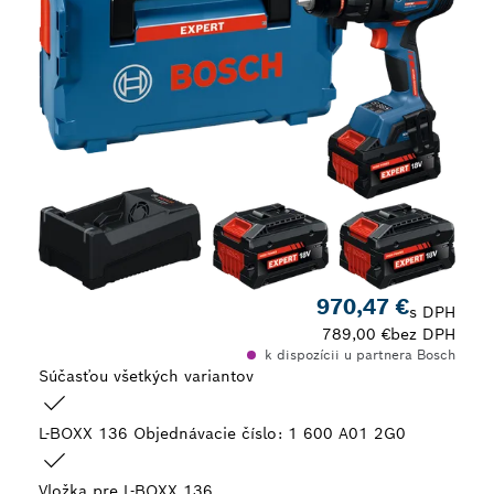
970,47 €
s DPH
789,00 €
bez DPH
k dispozícii u partnera Bosch
Súčasťou všetkých variantov
L-BOXX 136
Objednávacie číslo: 1 600 A01 2G0
Vložka pre L-BOXX 136