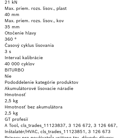
21 kN
Max. priem. rozs. lisov., plast
40 mm
Max. priem. rozs. lisov., kov
35 mm
Otočenie hlavy
360 °
Časový cyklus lisovania
3 s
Interval kalibrácie
40 000 cyklov
BITURBO
Nie
Pododdelenie kategórie produktov
Akumulátorové lisovacie náradie
Hmotnosť
2,5 kg
Hmotnosť bez akumulátora
2,5 kg
GT profesií
A Tool, cls_trades_11123837, 3 126 672, 3 126 667,
Inštalatér/HVAC, cls_trades_11123851, 3 126 673
Prínosy pre používateľa vrátane tzv. dôvodu dôvery