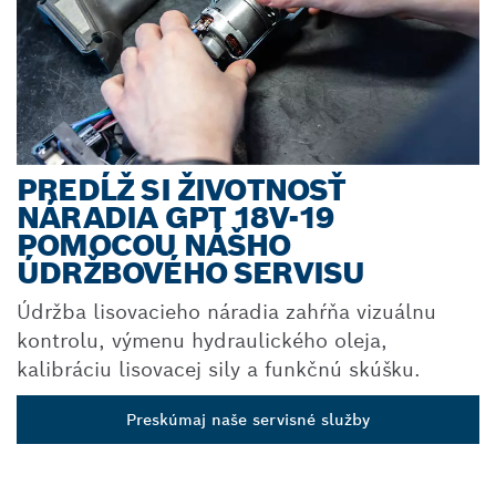
PREDĹŽ SI ŽIVOTNOSŤ
NÁRADIA GPT 18V-19
POMOCOU NÁŠHO
ÚDRŽBOVÉHO SERVISU
Údržba lisovacieho náradia zahŕňa vizuálnu
kontrolu, výmenu hydraulického oleja,
kalibráciu lisovacej sily a funkčnú skúšku.
Preskúmaj naše servisné služby