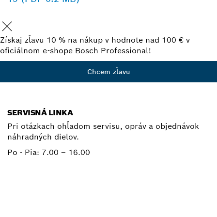
Získaj zľavu 10 % na nákup v hodnote nad 100 € v
oficiálnom e-shope Bosch Professional!
Chcem zľavu
SERVISNÁ LINKA
Pri otázkach ohľadom servisu, opráv a objednávok
náhradných dielov.
Po - Pia:
7.00 – 16.00
+ 421 2 487 03800
E-mail