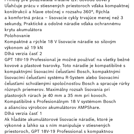
Uľahčuje prácu v stiesnených priestoroch vďaka kompaktnej
konštrukcii a hlave otočnej v rozsahu 360°, Rýchla
a komfortná práca – lisovacie cykly trvajúce menej než 3
sekundy, Praktické a odolné náradie vďaka ochrannému
krytu akumulátora
Polohovanie
Kompaktné a rýchle 18 V lisovacie náradie so silovým
výkonom až 19 kN
Dlhá verzia časť 2
GPT 18V-19 Professional je možné používať na všetky bežné
kovové a plastové tvarovky. Toto náradie je kompatibilné s
kompaktnými lisovacími čeľusťami Bosch, kompaktnými
lisovacími čeľusťami systému R-System alebo lisovacími
čeľusťami schválenými spoločnosťou Bosch a spracuje rúrky
rôznych priemerov. Maximálny rozsah lisovania pri
plastových rúrach je 40 mm a 35 mm pri kovoch.
Kompatibilné s Profesionálnym 18 V systémom Bosch
a alianciou výrobcov akumulátorov AMPShare.
Dlhá verzia časť 1
Ak hľadáte akumulátorové lisovacie náradie, ktoré je
výkonné a ľahko sa s ním manipuluje v stiesnených
priestoroch, GPT 18V-19 Professional s kompaktnou