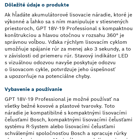
Dôležité údaje o produkte
Ak hľadáte akumulátorové lisovacie náradie, ktoré je
výkonné a ľahko sa s ním manipuluje v stiesnených
priestoroch, GPT 18V-19 Professional s kompaktnou
konštrukciou a hlavou otočnou v rozsahu 360° je
správnou voľbou. Vďaka rýchlym lisovacím cyklom
umožňuje spájanie rúr za menej ako 3 sekundy, a to
v závislosti od priemeru rúr. Stavový indikátor LED
s vizuálnou odozvou navyše poskytuje odozvu
o lisovacom cykle, potvrdzuje jeho úspešnosť
a upozorňuje na potenciálne chyby.
Vybavenie a používanie
GPT 18V-19 Professional je možné používať na
všetky bežné kovové a plastové tvarovky. Toto
náradie je kompatibilné s kompaktnými lisovacími
čeľusťami Bosch, kompaktnými lisovacími čeľusťami
systému R-System alebo lisovacími čeľusťami
schválenými spoločnosťou Bosch a spracuje rúrky