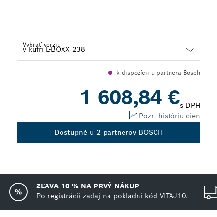
Vybrať verziu
Dropdown
k dispozícii u partnera Bosch
closed
1 608,84 €
s DPH
Pozri históriu cien
Dostupné u 2 partnerov BOSCH
ZĽAVA 10 % NA PRVÝ NÁKUP
Po registrácii zadaj na pokladni kód VITAJ10.