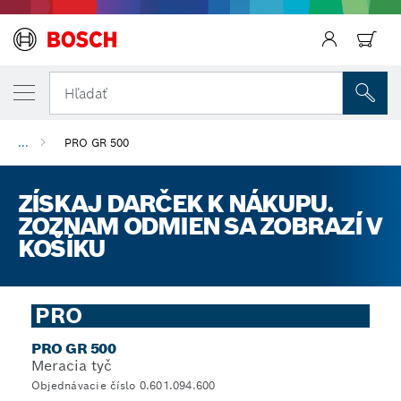
Späť
Hľadať
...
PRO GR 500
ZÍSKAJ DARČEK K NÁKUPU.
ZOZNAM ODMIEN SA ZOBRAZÍ V
KOŠÍKU
PRO
PRO GR 500
Meracia tyč
Objednávacie číslo 0.601.094.600