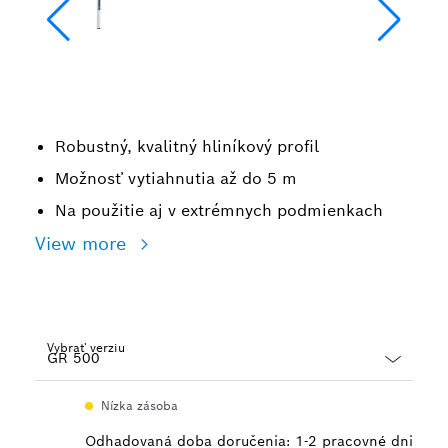
Robustný, kvalitný hliníkový profil
Možnosť vytiahnutia až do 5 m
Na použitie aj v extrémnych podmienkach
View more
Vybrať verziu
Dropdown
Nízka zásoba
closed
Odhadovaná doba doručenia: 1-2 pracovné dni