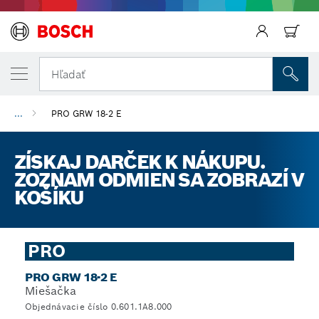
Späť
Hľadať
...
PRO GRW 18-2 E
ZÍSKAJ DARČEK K NÁKUPU.
ZOZNAM ODMIEN SA ZOBRAZÍ V
KOŠÍKU
PRO
PRO GRW 18-2 E
Miešačka
Objednávacie číslo 0.601.1A8.000