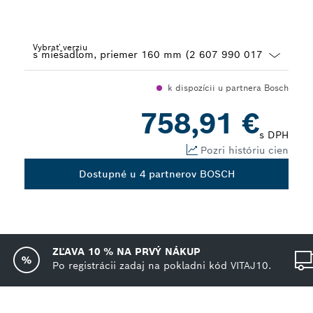
Vybrať verziu
Dropdown
k dispozícii u partnera Bosch
closed
758,91 €
s DPH
Pozri históriu cien
Dostupné u 4 partnerov BOSCH
ZĽAVA 10 % NA PRVÝ NÁKUP
Po registrácii zadaj na pokladni kód VITAJ10.