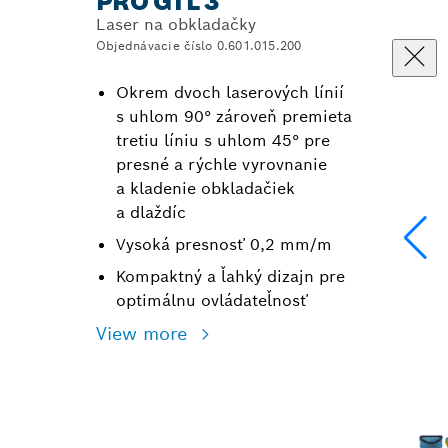
PRO GTL 3
Laser na obkladačky
Objednávacie číslo 0.601.015.200
Okrem dvoch laserových línií
s uhlom 90° zároveň premieta
tretiu líniu s uhlom 45° pre
presné a rýchle vyrovnanie
a kladenie obkladačiek
a dlaždíc
Vysoká presnosť 0,2 mm/m
Kompaktný a ľahký dizajn pre
optimálnu ovládateľnosť
View more