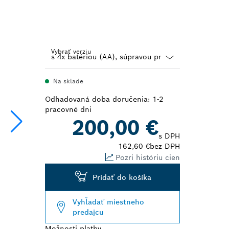
Vybrať verziu
Dropdown
Na sklade
closed
Odhadovaná doba doručenia: 1-2
pracovné dni
200,00 €
s DPH
162,60 €
bez DPH
Pozri históriu cien
Pridať do košíka
Vyhľadať miestneho
predajcu
Možnosti platby