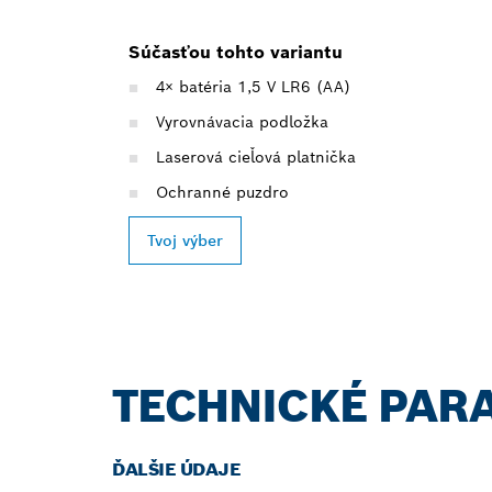
Súčasťou tohto variantu
4× batéria 1,5 V LR6 (AA)
Vyrovnávacia podložka
Laserová cieľová platnička
Ochranné puzdro
Tvoj výber
TECHNICKÉ PAR
ĎALŠIE ÚDAJE