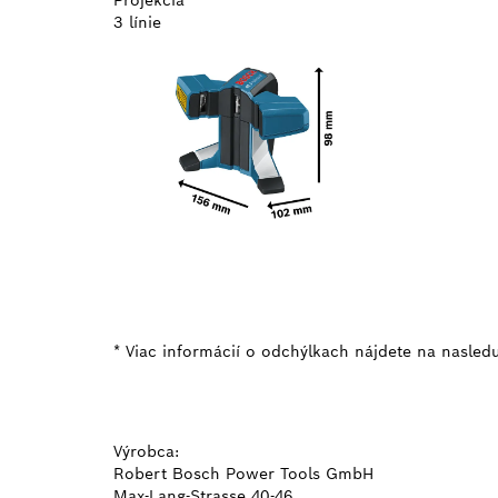
3 línie
* Viac informácií o odchýlkach nájdete na nasle
Výrobca:
Robert Bosch Power Tools GmbH
Max-Lang-Strasse 40-46