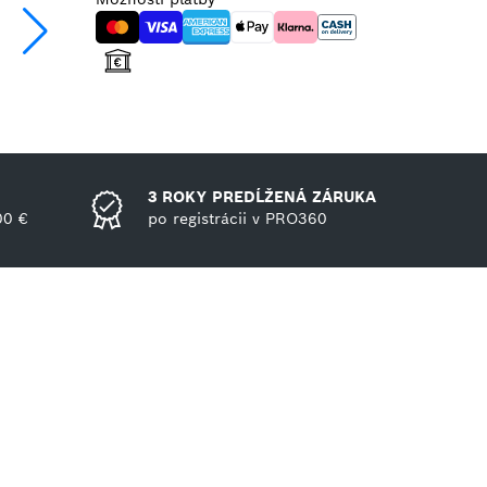
3 ROKY PREDĹŽENÁ ZÁRUKA
00 €
po registrácii v PRO360