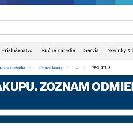
tvo pre viacúčelové náradia
Rezacie pílové listy a dierovky
Optické nivelačné prístroje
Brúsne kotúče, brúsne pásy a br
Príslušenstvo
Ručné náradie
Servis
Novinky & 
racia technika
Líniové lasery
...
PRO GTL 3
ÁKUPU. ZOZNAM ODMIEN