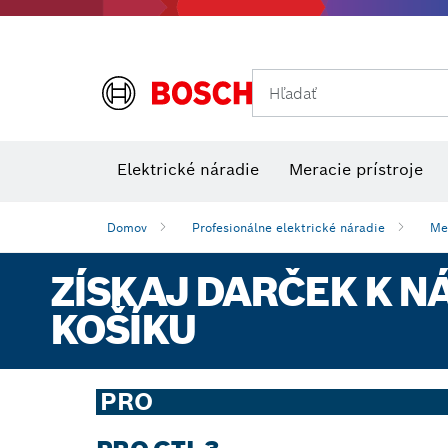
Hľadať
Príslušens
Kombinované súpravy VDE
Elektrické náradie
Meracie prístroje
Domov
Profesionálne elektrické náradie
Me
ZÍSKAJ DARČEK K N
KOŠÍKU
PRO