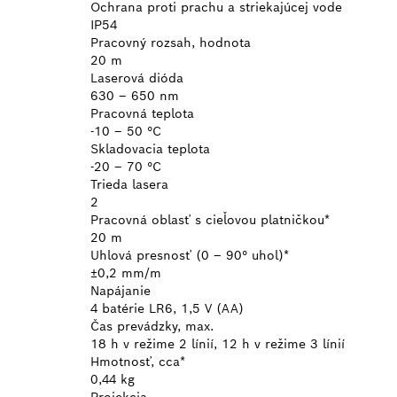
Ochrana proti prachu a striekajúcej vode
IP54
Pracovný rozsah, hodnota
20 m
Laserová dióda
630 – 650 nm
Pracovná teplota
-10 – 50 °C
Skladovacia teplota
-20 – 70 °C
Trieda lasera
2
Pracovná oblasť s cieľovou platničkou*
20 m
Uhlová presnosť (0 – 90° uhol)*
±0,2 mm/m
Napájanie
4 batérie LR6, 1,5 V (AA)
Čas prevádzky, max.
18 h v režime 2 línií, 12 h v režime 3 línií
Hmotnosť, cca*
0,44 kg
Projekcia