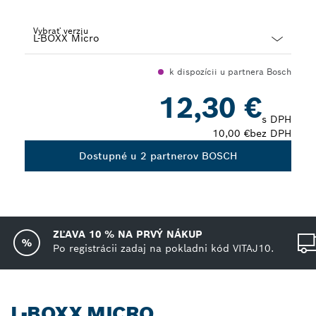
Vybrať verziu
Dropdown
k dispozícii u partnera Bosch
closed
12,30 €
s DPH
10,00 €
bez DPH
Dostupné u 2 partnerov BOSCH
ZĽAVA 10 % NA PRVÝ NÁKUP
Po registrácii zadaj na pokladni kód VITAJ10.
L-BOXX MICRO