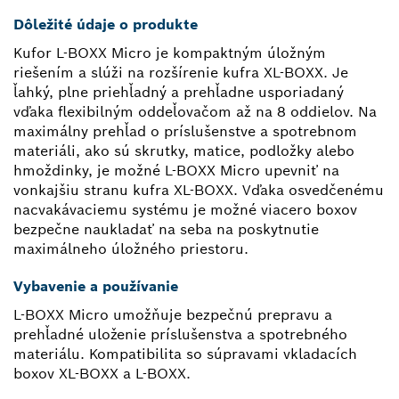
Dôležité údaje o produkte
Kufor L-BOXX Micro je kompaktným úložným
riešením a slúži na rozšírenie kufra XL-BOXX. Je
ľahký, plne priehľadný a prehľadne usporiadaný
vďaka flexibilným oddeľovačom až na 8 oddielov. Na
maximálny prehľad o príslušenstve a spotrebnom
materiáli, ako sú skrutky, matice, podložky alebo
hmoždinky, je možné L-BOXX Micro upevniť na
vonkajšiu stranu kufra XL-BOXX. Vďaka osvedčenému
nacvakávaciemu systému je možné viacero boxov
bezpečne naukladať na seba na poskytnutie
maximálneho úložného priestoru.
Vybavenie a používanie
L-BOXX Micro umožňuje bezpečnú prepravu a
prehľadné uloženie príslušenstva a spotrebného
materiálu. Kompatibilita so súpravami vkladacích
boxov XL-BOXX a L-BOXX.