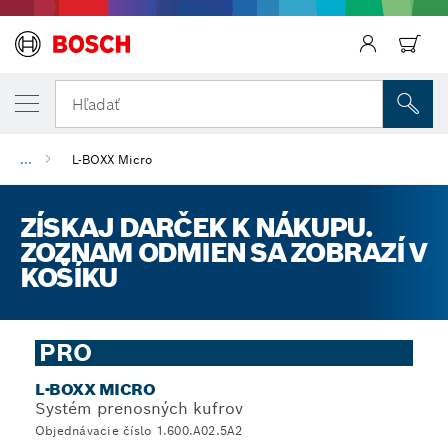
Späť
Hľadať
...
L-BOXX Micro
ZÍSKAJ DARČEK K NÁKUPU.
ZOZNAM ODMIEN SA ZOBRAZÍ V
KOŠÍKU
PRO
L-BOXX MICRO
Systém prenosných kufrov
Objednávacie číslo 1.600.A02.5A2