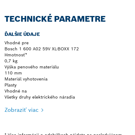
TECHNICKÉ PARAMETRE
ĎALŠIE ÚDAJE
Vhodné pre
Bosch 1 600 A02 59V XL-BOXX 172
Hmotnosť*
0,7 kg
Výška penového materiálu
110 mm
Materiál vyhotovenia
Plasty
Vhodné na
Všetky druhy elektrického náradia
Zobraziť viac
* Viac informácií o odchýlkach nájdete na nasledujúcom