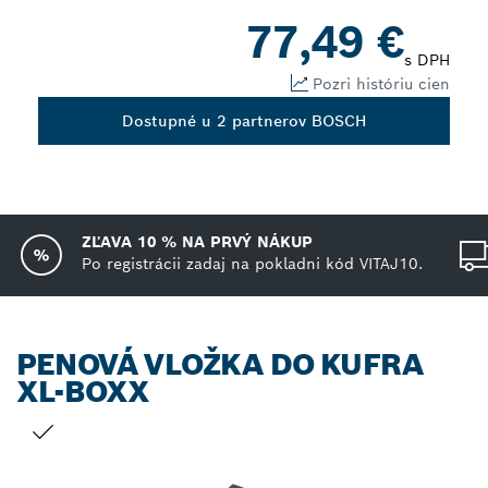
77,49 €
s DPH
Pozri históriu cien
Dostupné u 2 partnerov BOSCH
ZĽAVA 10 % NA PRVÝ NÁKUP
Po registrácii zadaj na pokladni kód VITAJ10.
PENOVÁ VLOŽKA DO KUFRA
XL-BOXX
TVOJ VÝBER