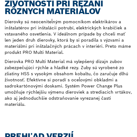
ŽIVOTNOSTI PRI REZANÍ
RÔZNYCH MATERIÁLOV
Dierovky sú neoceniteľným pomocníkom elektrikárov a
inštalatérov pri inštalácii potrubí, elektrických krabičiek a
vstavaného osvetlenia. V ideálnom prípade by chceli mať
len jeden druh dierovky, ktorá by si poradila s výzvami a
materiálmi pri inštalačných prácach v interiéri. Preto máme
produkt PRO Multi Material.
Dierovka PRO Multi Material má vylepšený dizajn zubov
zabezpečujúci rýchle a hladké rezy. Zuby sú vyrobené zo
zliatiny HSS s vysokým obsahom kobaltu, čo zaručuje dlhú
životnosť. Efektívne si poradí s oceľovými obkladmi a
sadrokartónovými doskami. Systém Power Change Plus
umožňuje rýchlejšiu výmenu dieroviek a strediacich vrtákov,
ako aj jednoduchšie odstraňovanie vyrezanej časti
materiálu.
PREHĽAD VERZIÍ