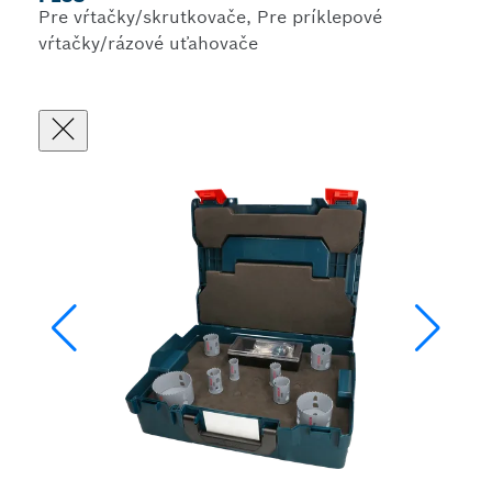
Pre vŕtačky/skrutkovače, Pre príklepové
vŕtačky/rázové uťahovače