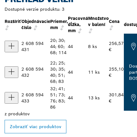
Dostupné verzie produktu:
3
Pracovná
Množstvo
Rozšíriť
Objednávacie
Priemer,
Cena
dĺžka,
v balení
dostu
číslo
mm
mm
20; 30;
2 608 594
256,57
44; 60;
44
8 ks
431
€
68; 114
22; 25;
Dos
2 608 594
30; 35;
255,10
44
11 ks
par
432
40; 51;
€
BO
68; 83
32; 41;
2 608 594
51; 73;
301,84
44
13 ks
433
76; 83;
€
86
z
produktov
Zobraziť viac produktov