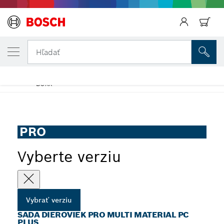
VYBRANÁ VERZIA
Sada dieroviek PRO Multi Material PC Plus
Späť
Hľadať
Sada dieroviek PRO Multi Material Power Change Plus – L-
...
BOXX
PRO
Vyberte verziu
Vybrať verziu
SADA DIEROVIEK PRO MULTI MATERIAL PC
PLUS