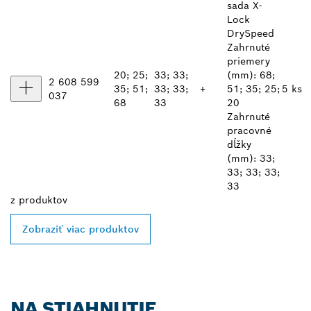
sada X-
Lock
DrySpeed
Zahrnuté
priemery
20; 25;
33; 33;
(mm): 68;
2 608 599
35; 51;
33; 33;
+
51; 35; 25;
5 ks
037
68
33
20
Zahrnuté
pracovné
dĺžky
(mm): 33;
33; 33; 33;
33
z
produktov
Zobraziť viac produktov
NA STIAHNUTIE