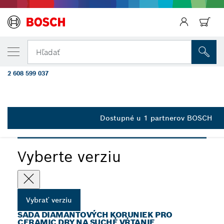
VYBRANÁ VERZIA
Sada vŕtacích koruniek PRO Ceramic dry X
Hľadať
Cutter, 68 x 33, 51 x 33, 35 x 33, 25 x 33, 
2 608 599 037
Sada koruniek na suché vŕtanie PRO Ceramic dry pre malé
...
uhlové brúsky, X-LOCK
Dostupné u 1 partnerov BOSCH
PRO
Vyberte verziu
Vybrať verziu
SADA DIAMANTOVÝCH KORUNIEK PRO
CERAMIC DRY NA SUCHÉ VŔTANIE