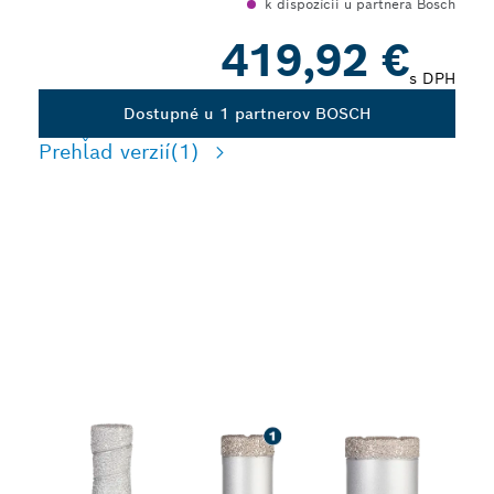
k dispozícii u partnera Bosch
419,92 €
s DPH
Dostupné u 1 partnerov BOSCH
Prehľad verzií
(1)
DLHÁ ŽIVOTNOSŤ PRI
VŔTANÍ ZASUCHA DO
TVRDÝCH A MÄKKÝCH
KERAMICKÝCH DLAŽDÍC