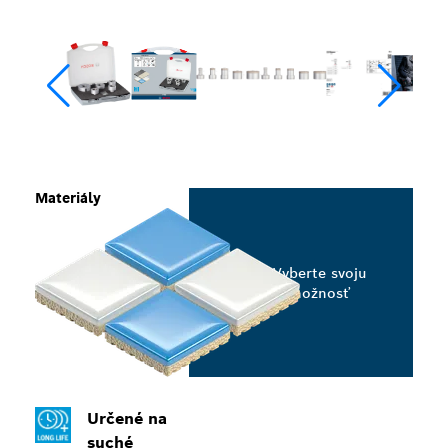
Materiály
Vyberte svoju
možnosť
Určené na
suché