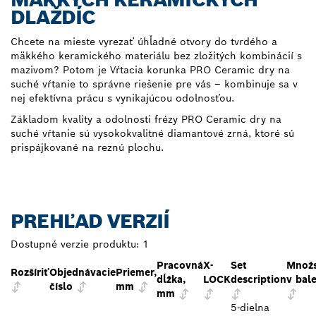
DLAŽDÍC
Chcete na mieste vyrezať úhľadné otvory do tvrdého a
mäkkého keramického materiálu bez zložitých kombinácií s
mazivom? Potom je Vŕtacia korunka PRO Ceramic dry na
suché vŕtanie to správne riešenie pre vás – kombinuje sa v
nej efektívna prácu s vynikajúcou odolnosťou.
Základom kvality a odolnosti frézy PRO Ceramic dry na
suché vŕtanie sú vysokokvalitné diamantové zrná, ktoré sú
prispájkované na reznú plochu.
PREHĽAD VERZIÍ
Dostupné verzie produktu:
1
Pracovná
X-
Set
Množ
Rozšíriť
Objednávacie
Priemer,
dĺžka,
LOCK
description
v bale
číslo
mm
mm
5-dielna