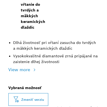
vŕtanie do
tvrdých a
mäkkých
keramických
dlaždíc
Dlhá životnosť pri vŕtaní zasucha do tvrdých
a mäkkých keramických dlaždíc
Vysokokvalitné diamantové zrná pripájané na
zaistenie dlhej životnosti
View more
Vybraná možnosť
Zmeniť verziu