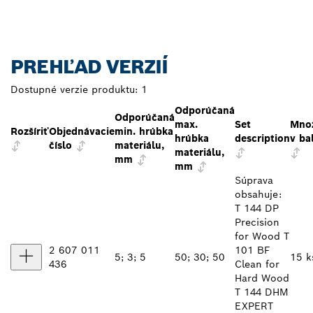
PREHĽAD VERZIÍ
Dostupné verzie produktu:
1
Odporúčaná
Odporúčaná
max.
Set
Mno
Rozšíriť
Objednávacie
min. hrúbka
hrúbka
description
v ba
číslo
materiálu,
materiálu,
mm
mm
Súprava
obsahuje:
T 144 DP
Precision
for Wood T
2 607 011
101 BF
5; 3; 5
50; 30; 50
15 k
436
Clean for
Hard Wood
T 144 DHM
EXPERT