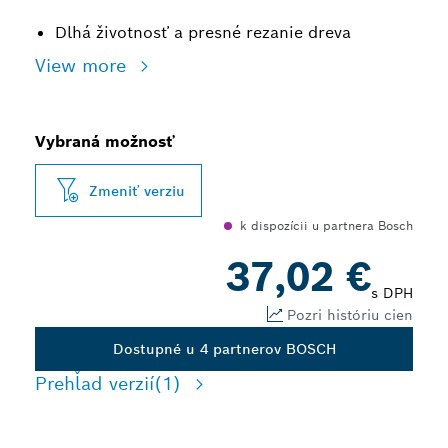
Dlhá životnosť a presné rezanie dreva
View more
Vybraná možnosť
Zmeniť verziu
k dispozícii u partnera Bosch
37,02 €
s DPH
Pozri históriu cien
Dostupné u 4 partnerov BOSCH
Prehľad verzií
(1)