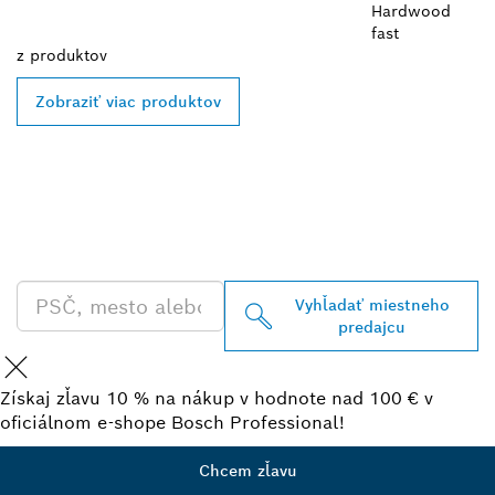
Hardwood
fast
z
produktov
Zobraziť viac produktov
VYHĽADAŤ NAJBLIŽŠIEHO
PREDAJCU BOSCH
PROFESSIONAL
Vyhľadať miestneho
predajcu
Získaj zľavu 10 % na nákup v hodnote nad 100 € v
oficiálnom e-shope Bosch Professional!
Chcem zľavu