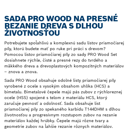
SADA PRO WOOD NA PRESNÉ
REZANIE DREVA S DLHOU
ŽIVOTNOSŤOU
Potrebujete spoľahlivú a komplexnú sadu listov priamočiarej
píly, ktorú budete mať po ruke pri práci s drevom?
Pomocou listov priamočiarej píly zo sady PRO Wood Set
dosiahnete rýchle, čisté a presné rezy do tvrdého a
mäkkého dreva a drevoplastových kompozitných materiálov
– znova a znova.
Sada PRO Wood obsahuje odolné listy priamočiarej píly
vyrobené z ocele s vysokým obsahom uhlíka (HCS) a
bimetalu. Bimetalové čepele majú pás zubov z rýchloreznej
ocele (HSS) spojené s telom z materiálu HCS, ktorý
zaručuje pevnosť a odolnosť. Sada obsahuje list
priamočiarej píly zo spekaného karbidu T144DHM s dlhou
životnosťou a progresívnym rozstupom zubov na rezanie
materiálov každej hrúbky. Čepele majú rôzne tvary a
geometrie zubov na ľahšie rezanie rôznych materiálov.