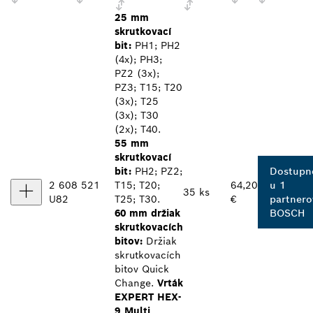
25 mm
skrutkovací
bit:
PH1; PH2
(4x); PH3;
PZ2 (3x);
PZ3; T15; T20
(3x); T25
(3x); T30
(2x); T40.
55 mm
skrutkovací
bit:
PH2; PZ2;
Dostupn
2 608 521
T15; T20;
64,20
u 1
35 ks
U82
T25; T30.
€
partnero
60 mm držiak
BOSCH
skrutkovacích
bitov:
Držiak
skrutkovacích
bitov Quick
Change.
Vrták
EXPERT HEX-
9 Multi