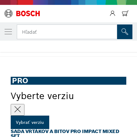
VYBRANÁ VERZIA
Sada vrtákov a bitov PRO Impact Mixed Set
Späť
Hľadať
...
Sada vrtákov a bitov PRO Impact Mixed Set, 35 ks
PRO
Vyberte verziu
Vybrať verziu
SADA VRTÁKOV A BITOV PRO IMPACT MIXED
SET