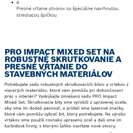
4
Presné vŕtanie otvorov so špeciálne navrhnutou
strediacou špičkou
PRO IMPACT MIXED SET NA
ROBUSTNÉ SKRUTKOVANIE A
PRESNÉ VŔTANIE DO
STAVEBNÝCH MATERIÁLOV
Potrebujete sadu robustných skrutkovacích bitov a vrtákov z
viacerých materiálov, ktoré vám pomôžu pri dokončovaní
prác v interiéri? Vyskúšajte zmiešanú sadu PRO Impact
Mixed Set. Skrutkovacie bity sme vyrobili z upravenej ocele,
aby sme im dodali pevnosť, a pridali sme laserové značky,
ktoré vám pomôžu vybrať bit, ktorý potrebujete. Na výrobu
vrtákov sme použili rovnakú upravenú oceľ a dali sme im
karbidové hroty, s ktorými ľahko navŕtate nové otvory.