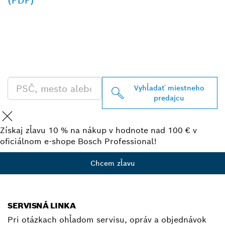
(PDF)
VYHĽADAŤ NAJBLIŽŠIEHO
PREDAJCU BOSCH
PROFESSIONAL
Vyhľadať miestneho
predajcu
Získaj zľavu 10 % na nákup v hodnote nad 100 € v
oficiálnom e-shope Bosch Professional!
Chcem zľavu
SERVISNÁ LINKA
Pri otázkach ohľadom servisu, opráv a objednávok