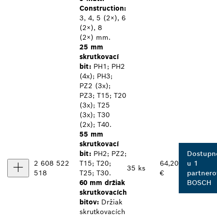
Construction:
3, 4, 5 (2×), 6
(2×), 8
(2×) mm.
25 mm
skrutkovací
bit:
PH1; PH2
(4x); PH3;
PZ2 (3x);
PZ3; T15; T20
(3x); T25
(3x); T30
(2x); T40.
55 mm
skrutkovací
bit:
PH2; PZ2;
Dostupn
2 608 522
T15; T20;
64,20
u 1
35 ks
518
T25; T30.
€
partnero
60 mm držiak
BOSCH
skrutkovacích
bitov:
Držiak
skrutkovacích