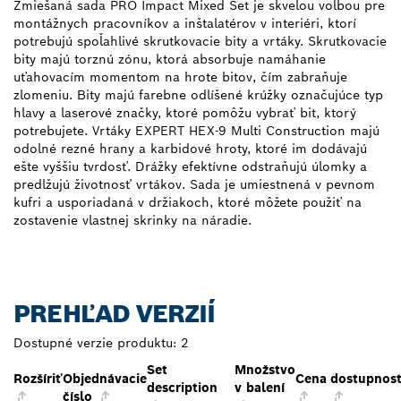
Zmiešaná sada PRO Impact Mixed Set je skvelou voľbou pre
montážnych pracovníkov a inštalatérov v interiéri, ktorí
potrebujú spoľahlivé skrutkovacie bity a vrtáky. Skrutkovacie
bity majú torznú zónu, ktorá absorbuje namáhanie
uťahovacím momentom na hrote bitov, čím zabraňuje
zlomeniu. Bity majú farebne odlíšené krúžky označujúce typ
hlavy a laserové značky, ktoré pomôžu vybrať bit, ktorý
potrebujete. Vrtáky EXPERT HEX-9 Multi Construction majú
odolné rezné hrany a karbidové hroty, ktoré im dodávajú
ešte vyššiu tvrdosť. Drážky efektívne odstraňujú úlomky a
predlžujú životnosť vrtákov. Sada je umiestnená v pevnom
kufri a usporiadaná v držiakoch, ktoré môžete použiť na
zostavenie vlastnej skrinky na náradie.
PREHĽAD VERZIÍ
Dostupné verzie produktu:
2
Set
Množstvo
Rozšíriť
Objednávacie
Cena
dostupnos
description
v balení
číslo