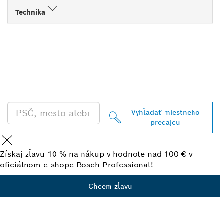
Technika
VYHĽADAŤ NAJBLIŽŠIEHO
PREDAJCU BOSCH
PROFESSIONAL
Vyhľadať miestneho
predajcu
Získaj zľavu 10 % na nákup v hodnote nad 100 € v
oficiálnom e-shope Bosch Professional!
Chcem zľavu