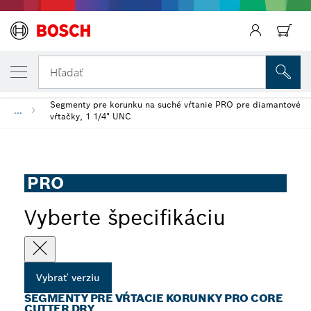
VYBRANÁ VERZIA
Segmenty pre vŕtacie korunky PRO Core Cu
Hľadať
Segmenty pre korunku na suché vŕtanie PRO pre diamantové
...
vŕtačky, 1 1/4" UNC
PRO
Vyberte špecifikáciu
Vybrať verziu
SEGMENTY PRE VŔTACIE KORUNKY PRO CORE
CUTTER DRY