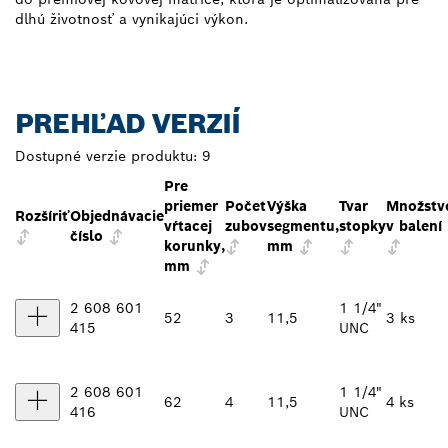
dlhú životnosť a vynikajúci výkon.
PREHĽAD VERZIÍ
Dostupné verzie produktu:
9
Pre
priemer
Počet
Výška
Tvar
Množstv
Rozšíriť
Objednávacie
vŕtacej
zubov
segmentu,
stopky
v balení
číslo
korunky,
mm
mm
2 608 601
1 1/4"
52
3
11,5
3 ks
415
UNC
2 608 601
1 1/4"
62
4
11,5
4 ks
416
UNC