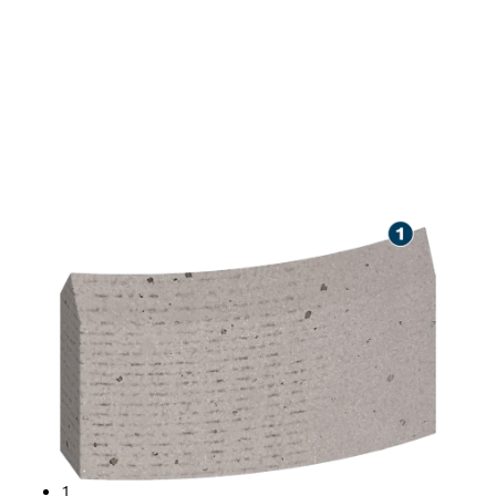
SUCHÉ VŔTANIE DO
MURIVA S DLHOU
ŽIVOTNOSŤOU
1