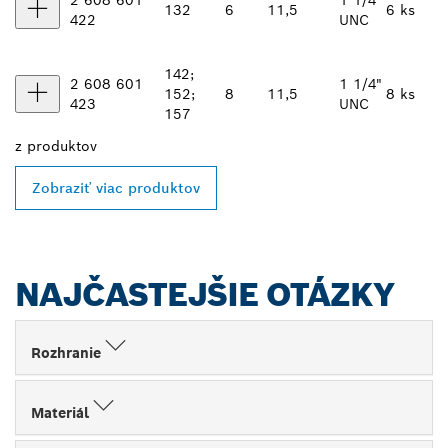
2 608 601
1 1/4"
132
6
11,5
6 ks
422
UNC
142;
2 608 601
1 1/4"
152;
8
11,5
8 ks
423
UNC
157
z
produktov
Zobraziť viac produktov
NAJČASTEJŠIE OTÁZKY
Rozhranie
Materiál