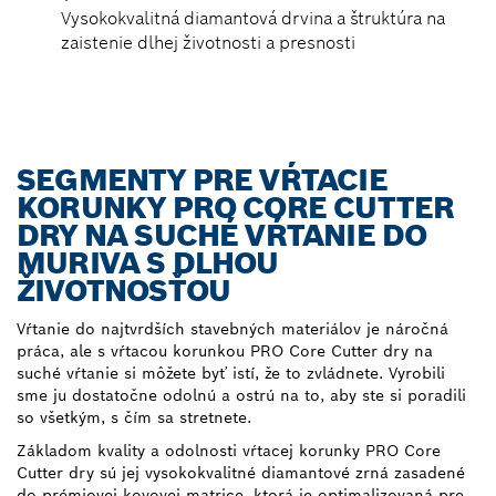
Vysokokvalitná diamantová drvina a štruktúra na
zaistenie dlhej životnosti a presnosti
SEGMENTY PRE VŔTACIE
KORUNKY PRO CORE CUTTER
DRY NA SUCHÉ VŔTANIE DO
MURIVA S DLHOU
ŽIVOTNOSŤOU
Vŕtanie do najtvrdších stavebných materiálov je náročná
práca, ale s vŕtacou korunkou PRO Core Cutter dry na
suché vŕtanie si môžete byť istí, že to zvládnete. Vyrobili
sme ju dostatočne odolnú a ostrú na to, aby ste si poradili
so všetkým, s čím sa stretnete.
Základom kvality a odolnosti vŕtacej korunky PRO Core
Cutter dry sú jej vysokokvalitné diamantové zrná zasadené
do prémiovej kovovej matrice, ktorá je optimalizovaná pre