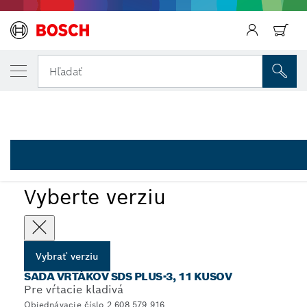
Späť
VYBRANÁ VERZIA
Späť
11-dielna sada príklepových vrtákov a sek
Hľadať
2 608 579 916
...
Zmiešané sady príklepových vrtákov SDS plus-3
Späť
Vyberte verziu
Vybrať verziu
SADA VRTÁKOV SDS PLUS-3, 11 KUSOV
Pre vŕtacie kladivá
Objednávacie číslo 2 608 579 916