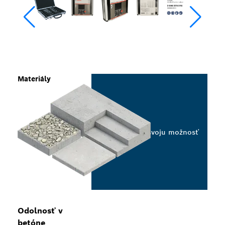
Materiály
Vyberte svoju možnosť
Odolnosť v
betóne