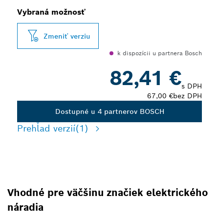
Vybraná možnosť
Zmeniť verziu
k dispozícii u partnera Bosch
82,41 €
s DPH
67,00 €
bez DPH
Dostupné u 4 partnerov BOSCH
Prehľad verzií
(1)
Vhodné pre väčšinu značiek elektrického
náradia