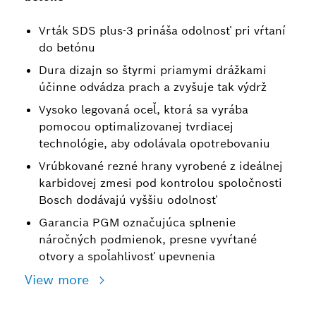
Vrták SDS plus-3 prináša odolnosť pri vŕtaní
do betónu
Dura dizajn so štyrmi priamymi drážkami
účinne odvádza prach a zvyšuje tak výdrž
Vysoko legovaná oceľ, ktorá sa vyrába
pomocou optimalizovanej tvrdiacej
technológie, aby odolávala opotrebovaniu
Vrúbkované rezné hrany vyrobené z ideálnej
karbidovej zmesi pod kontrolou spoločnosti
Bosch dodávajú vyššiu odolnosť
Garancia PGM označujúca splnenie
náročných podmienok, presne vyvŕtané
otvory a spoľahlivosť upevnenia
View more