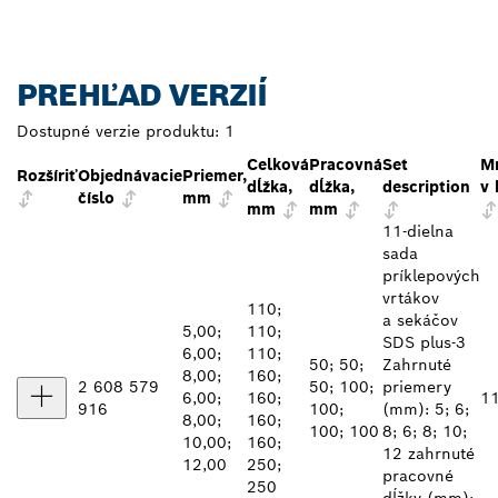
PREHĽAD VERZIÍ
Dostupné verzie produktu:
1
Celková
Pracovná
Set
M
Rozšíriť
Objednávacie
Priemer,
dĺžka,
dĺžka,
description
v 
číslo
mm
mm
mm
11-dielna
sada
príklepových
vrtákov
110;
a sekáčov
5,00;
110;
SDS plus-3
6,00;
110;
50; 50;
Zahrnuté
8,00;
160;
2 608 579
50; 100;
priemery
6,00;
160;
11
916
100;
(mm): 5; 6;
8,00;
160;
100; 100
8; 6; 8; 10;
10,00;
160;
12 zahrnuté
12,00
250;
pracovné
250
dĺžky (mm):