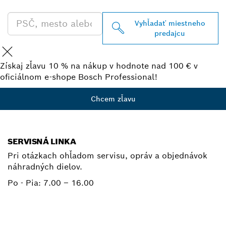
Vyhľadať miestneho
predajcu
Získaj zľavu 10 % na nákup v hodnote nad 100 € v
oficiálnom e-shope Bosch Professional!
Chcem zľavu
SERVISNÁ LINKA
Pri otázkach ohľadom servisu, opráv a objednávok
náhradných dielov.
Po - Pia:
7.00 – 16.00
+ 421 2 487 03800