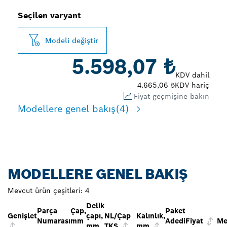
Seçilen varyant
Modeli değiştir
5.598,07 ₺
KDV dahil
4.665,06 ₺
KDV hariç
Fiyat geçmişine bakın
Modellere genel bakış
(4)
MODELLERE GENEL BAKIŞ
Mevcut ürün çeşitleri:
4
Delik
Parça
Çap,
Paket
Genişlet
çapı,
NL/Çap
Kalınlık,
Numarası
mm
Adedi
Fiyat
Me
mm
TKS
mm