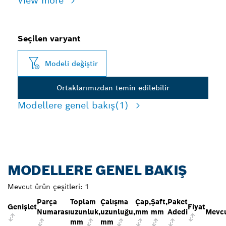
View more
Seçilen varyant
Modeli değiştir
Ortaklarımızdan temin edilebilir
Modellere genel bakış
(1)
MODELLERE GENEL BAKIŞ
Mevcut ürün çeşitleri:
1
Parça
Toplam
Çalışma
Çap,
Şaft,
Paket
Genişlet
Fiyat
Numarası
uzunluk,
uzunluğu,
mm
mm
Adedi
Mevcu
mm
mm