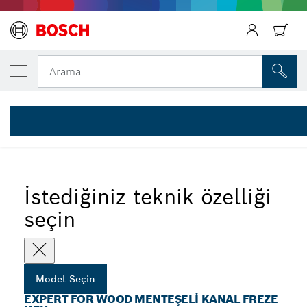
SEÇTIĞINIZ MODEL
Expert for Wood Menteşe zıvana açma ucu
Arama
2 608 629 367
...
Expert for Wood Menteşeli Kanal Freze Uçları
İstediğiniz teknik özelliği
seçin
Model Seçin
EXPERT FOR WOOD MENTEŞELI KANAL FREZE