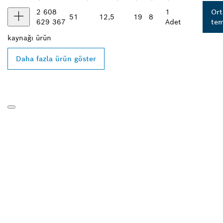
2 608
1
Ort
51
12,5
19
8
629 367
Adet
tem
kaynağı
ürün
Daha fazla ürün göster