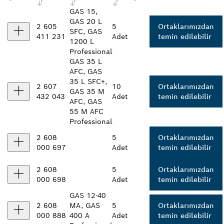
GAS 15,
GAS 20 L
2 605
5
Ortaklarımızdan
SFC, GAS
411 231
Adet
temin edilebilir
1200 L
Professional
GAS 35 L
AFC, GAS
35 L SFC+,
2 607
10
Ortaklarımızdan
GAS 35 M
432 043
Adet
temin edilebilir
AFC, GAS
55 M AFC
Professional
2 608
5
Ortaklarımızdan
000 697
Adet
temin edilebilir
2 608
5
Ortaklarımızdan
000 698
Adet
temin edilebilir
GAS 12-40
2 608
MA, GAS
5
Ortaklarımızdan
000 888
400 A
Adet
temin edilebilir