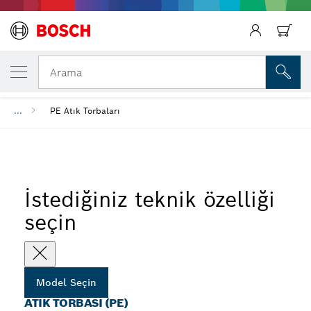
SEÇTIĞINIZ MODEL
Atık Torbası (PE)
Arama
...
PE Atık Torbaları
İstediğiniz teknik özelliği
seçin
Model Seçin
ATIK TORBASI (PE)