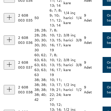
003 034
11; 12;
Adet
te
kare
13; 14
6; 7; 8;
1/4 inç
2 608
9; 10;
9
Or
50
harici
1/4
003 035
11; 12;
Adet
te
kare
13; 14
28; 28;
7; 8;
28; 28;
10; 12;
3/8 inç
2 608
9
Or
30; 30;
13; 15;
harici
3/8
003 036
Adet
te
30; 30;
16; 17;
kare
30
19
60; 62;
7; 8;
63; 63;
10; 12;
3/8 inç
2 608
9
Or
63; 63;
13; 15;
harici
3/8
003 037
Adet
te
63; 63;
16; 17;
kare
63
19
38; 38;
10; 11;
38; 38;
13; 17;
1/2 inç
2 608
9
Or
38; 38;
19; 21;
harici
1/2
003 038
Adet
te
38; 40;
22; 24;
kare
42
27
10; 12;
13; 14;
1/2 inç