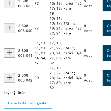
2 608
9
Or
77
15; 16;
harici
1/2
003 039
Adet
te
17; 18;
kare
19
10; 11;
13; 17;
1/2 inç
2 608
9
Or
77
19; 21;
harici
1/2
003 040
Adet
te
22; 24;
kare
27
51; 51;
17; 19;
51; 51;
21; 22;
3/4 inç
2 608
9
Or
51; 51;
23; 24;
harici
3/4
003 041
Adet
te
54; 54;
27; 30;
kare
57
32
17; 19;
21; 22;
3/4 inç
2 608
9
Or
90
23; 24;
harici
3/4
003 042
Adet
te
27; 30;
kare
32
kaynağı
ürün
Daha fazla ürün göster