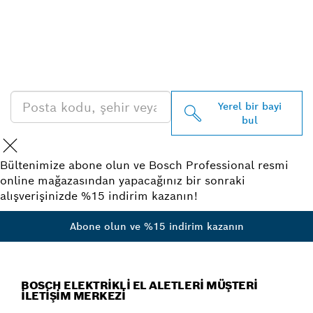
EN YAKIN BOSCH
PROFESSIONAL BAYISINI
BULUN
Yerel bir bayi
bul
Bültenimize abone olun ve Bosch Professional resmi
online mağazasından yapacağınız bir sonraki
alışverişinizde %15 indirim kazanın!
Abone olun ve %15 indirim kazanın
BOSCH ELEKTRIKLI EL ALETLERI MÜŞTERI
İLETIŞIM MERKEZI