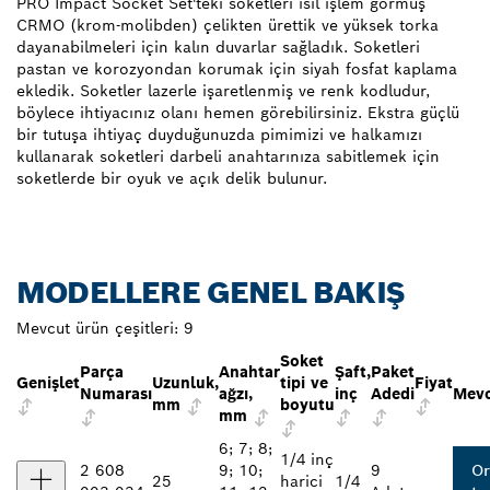
PRO Impact Socket Set'teki soketleri ısıl işlem görmüş
CRMO (krom-molibden) çelikten ürettik ve yüksek torka
dayanabilmeleri için kalın duvarlar sağladık. Soketleri
pastan ve korozyondan korumak için siyah fosfat kaplama
ekledik. Soketler lazerle işaretlenmiş ve renk kodludur,
böylece ihtiyacınız olanı hemen görebilirsiniz. Ekstra güçlü
bir tutuşa ihtiyaç duyduğunuzda pimimizi ve halkamızı
kullanarak soketleri darbeli anahtarınıza sabitlemek için
soketlerde bir oyuk ve açık delik bulunur.
MODELLERE GENEL BAKIŞ
Mevcut ürün çeşitleri:
9
Soket
Parça
Anahtar
Şaft,
Paket
Genişlet
Uzunluk,
tipi ve
Fiyat
Numarası
ağzı,
inç
Adedi
Mevc
mm
boyutu
mm
6; 7; 8;
1/4 inç
2 608
9; 10;
9
Or
25
harici
1/4