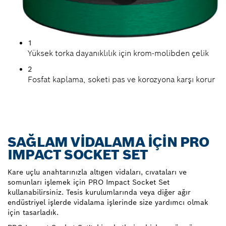
1
Yüksek torka dayanıklılık için krom-molibden çelik
2
Fosfat kaplama, soketi pas ve korozyona karşı korur
SAĞLAM VIDALAMA IÇIN PRO
IMPACT SOCKET SET
Kare uçlu anahtarınızla altıgen vidaları, cıvataları ve
somunları işlemek için PRO Impact Socket Set
kullanabilirsiniz. Tesis kurulumlarında veya diğer ağır
endüstriyel işlerde vidalama işlerinde size yardımcı olmak
için tasarladık.