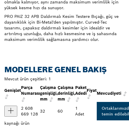
olmakla kalmıyor, aynı zamanda maksimum verimlilik için
yüksek kesme hızı da sunuyor.
PRO PAIZ 32 APB Daldırmalı Kesim Testere Bıçağı, güç ve
dayanıklılık için Bi-Metal'den yapılmıştır. Curved-Tec
tasarımı, çapaksız daldırmalı kesimler için idealdir ve
artırılmış uzunluğu, daha hızlı kesmesine ve iş sahasında
maksimum verimlilik sağlamasına yardımcı olur.
MODELLERE GENEL BAKIŞ
Mevcut ürün çeşitleri:
1
Parça
Çalışma
Çalışma
Paket
Genişlet
Fiyat
Numarası
genişliği,
derinliği,
Adedi
Mevcudiyeti
mm
mm
2 608
1
Ortaklarımız
32
60
669 128
Adet
temin edilebil
kaynağı
ürün