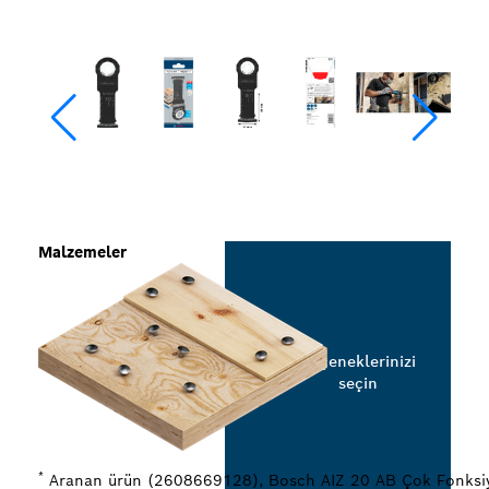
Malzemeler
Seçeneklerinizi
seçin
*
Aranan ürün (2608669128), Bosch AIZ 20 AB Çok Fonksiyo