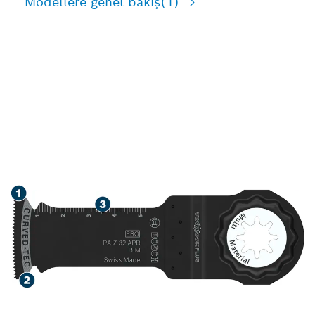
Modellere genel bakış
(1)
AHŞAP, YUMUŞAK METAL
VE PLASTIKLERIN HIZLI
KESIMI