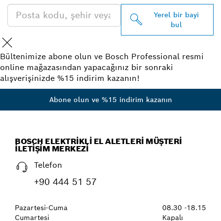
Yerel bir bayi
bul
Bültenimize abone olun ve Bosch Professional resmi
online mağazasından yapacağınız bir sonraki
alışverişinizde %15 indirim kazanın!
Abone olun ve %15 indirim kazanın
BOSCH ELEKTRIKLI EL ALETLERI MÜŞTERI
İLETIŞIM MERKEZI
Telefon
+90 444 51 57
Pazartesi-Cuma
08.30 -18.15
Cumartesi
Kapalı