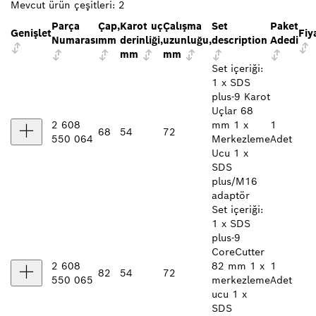
Mevcut ürün çeşitleri:
2
Parça
Çap,
Karot uç
Çalışma
Set
Paket
Genişlet
Fiy
Numarası
mm
derinliği,
uzunluğu,
description
Adedi
mm
mm
Set içeriği:
1 x SDS
plus-9 Karot
Uçlar 68
2 608
mm 1 x
1
68
54
72
550 064
Merkezleme
Adet
Ucu 1 x
SDS
plus/M16
adaptör
Set içeriği:
1 x SDS
plus-9
CoreCutter
2 608
82 mm 1 x
1
82
54
72
550 065
merkezleme
Adet
ucu 1 x
SDS