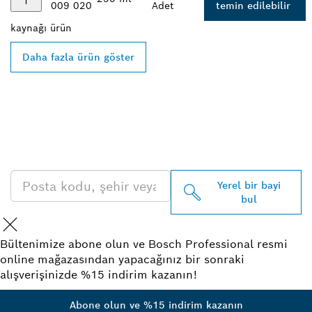
009 020
Adet
temin edilebilir
kaynağı
ürün
Daha fazla ürün göster
EN YAKIN BOSCH
PROFESSIONAL BAYISINI
BULUN
Yerel bir bayi
bul
Bültenimize abone olun ve Bosch Professional resmi
online mağazasından yapacağınız bir sonraki
alışverişinizde %15 indirim kazanın!
Abone olun ve %15 indirim kazanın