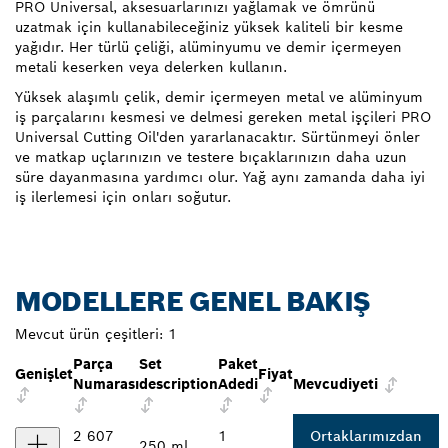
PRO Universal, aksesuarlarınızı yağlamak ve ömrünü
uzatmak için kullanabileceğiniz yüksek kaliteli bir kesme
yağıdır. Her türlü çeliği, alüminyumu ve demir içermeyen
metali keserken veya delerken kullanın.
Yüksek alaşımlı çelik, demir içermeyen metal ve alüminyum
iş parçalarını kesmesi ve delmesi gereken metal işçileri PRO
Universal Cutting Oil'den yararlanacaktır. Sürtünmeyi önler
ve matkap uçlarınızın ve testere bıçaklarınızın daha uzun
süre dayanmasına yardımcı olur. Yağ aynı zamanda daha iyi
iş ilerlemesi için onları soğutur.
MODELLERE GENEL BAKIŞ
Mevcut ürün çeşitleri:
1
Parça
Set
Paket
Genişlet
Fiyat
Numarası
description
Adedi
Mevcudiyeti
2 607
1
Ortaklarımızdan
250 ml