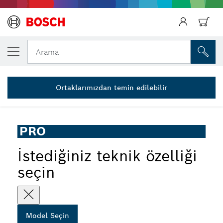
SEÇTIĞINIZ MODEL
PRO Üniversal Kesme Yağı, 250 ml
Arama
2 607 009 020
...
PRO Universal Cutting Oil
Ortaklarımızdan temin edilebilir
PRO
İstediğiniz teknik özelliği
seçin
Model Seçin