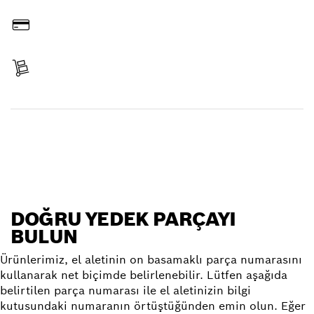
Online Sipariş Edin
Ödeyin
Ürününüzü alın
Yedek parça bulun
DOĞRU YEDEK PARÇAYI
BULUN
Ürünlerimiz, el aletinin on basamaklı parça numarasını
kullanarak net biçimde belirlenebilir. Lütfen aşağıda
belirtilen parça numarası ile el aletinizin bilgi
kutusundaki numaranın örtüştüğünden emin olun. Eğer