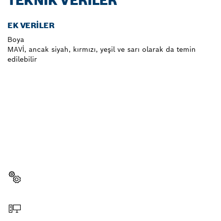
TEKNIK VERILER
EK VERILER
Boya
MAVİ, ancak siyah, kırmızı, yeşil ve sarı olarak da temin
edilebilir
YEDEK PARÇAYA MI
IHTIYACINIZ VAR?
Profesyonel Bosch el aletiniz için doğru yedek
parçaları burada hızla ve kolayca bulabilirsiniz.
Yedek parça seçin