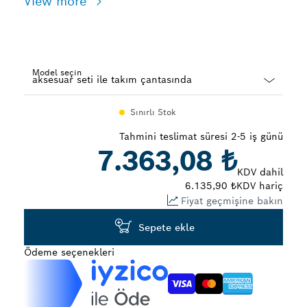
View more
Model seçin
Dropdown
Sınırlı Stok
closed
Tahmini teslimat süresi 2-5 iş günü
7.363,08 ₺
KDV dahil
6.135,90 ₺
KDV hariç
Fiyat geçmişine bakın
Sepete ekle
Ödeme seçenekleri