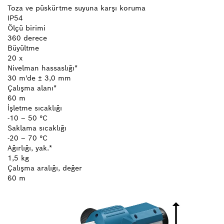
Toza ve püskürtme suyuna karşı koruma
IP54
Ölçü birimi
360 derece
Büyültme
20 x
Nivelman hassaslığı*
30 m'de ± 3,0 mm
Çalışma alanı*
60 m
İşletme sıcaklığı
-10 – 50 °C
Saklama sıcaklığı
-20 – 70 °C
Ağırlığı, yak.*
1,5 kg
Çalışma aralığı, değer
60 m