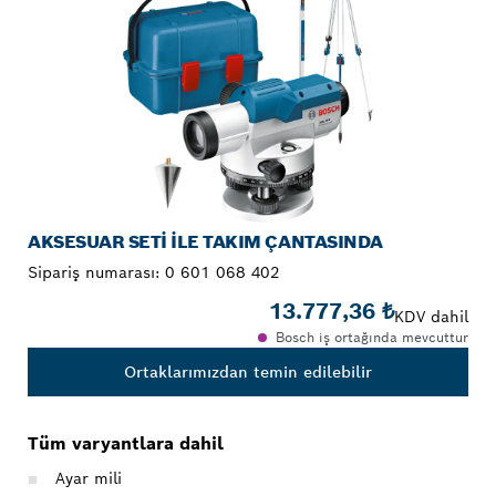
AKSESUAR SETI ILE TAKIM ÇANTASINDA
Sipariş numarası:
0 601 068 402
13.777,36 ₺
KDV dahil
Bosch iş ortağında mevcuttur
Ortaklarımızdan temin edilebilir
Tüm varyantlara dahil
Ayar mili