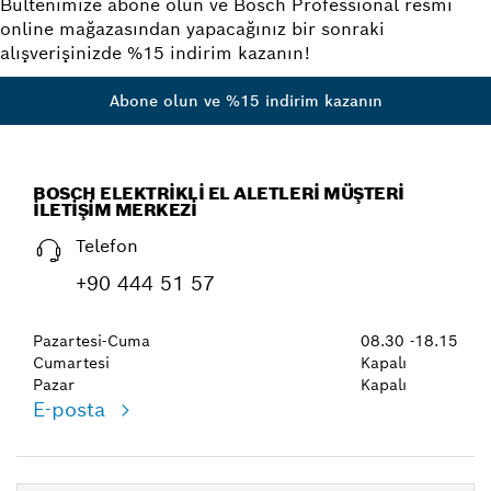
Bültenimize abone olun ve Bosch Professional resmi
online mağazasından yapacağınız bir sonraki
alışverişinizde %15 indirim kazanın!
Abone olun ve %15 indirim kazanın
BOSCH ELEKTRIKLI EL ALETLERI MÜŞTERI
İLETIŞIM MERKEZI
Telefon
+90 444 51 57
Pazartesi-Cuma
08.30 -18.15
Cumartesi
Kapalı
Pazar
Kapalı
E-posta