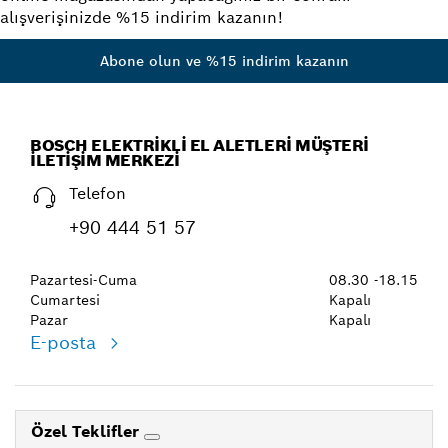
alışverişinizde %15 indirim kazanın!
Abone olun ve %15 indirim kazanın
BOSCH ELEKTRIKLI EL ALETLERI MÜŞTERI
İLETIŞIM MERKEZI
Telefon
+90 444 51 57
Pazartesi-Cuma
08.30 -18.15
Cumartesi
Kapalı
Pazar
Kapalı
E-posta
Özel Teklifler