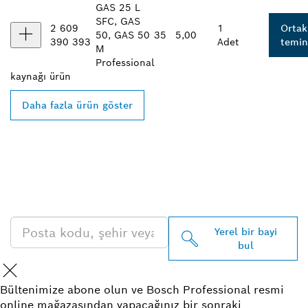
GAS 25 L
SFC, GAS
2 609
1
Ortak
50, GAS 50
35
5,00
390 393
Adet
temin
M
Professional
kaynağı
ürün
Daha fazla ürün göster
EN YAKIN BOSCH
PROFESSIONAL BAYISINI
BULUN
Yerel bir bayi
bul
Bültenimize abone olun ve Bosch Professional resmi
online mağazasından yapacağınız bir sonraki