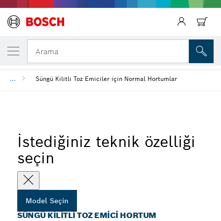
SEÇTIĞINIZ MODEL
Süngü Kilitli Toz Emici Hortum
Arama
...
Süngü Kilitli Toz Emiciler için Normal Hortumlar
İstediğiniz teknik özelliği
seçin
Model Seçin
SÜNGÜ KILITLI TOZ EMICI HORTUM