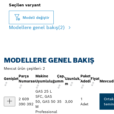
Seçilen varyant
Modeli değiştir
Modellere genel bakış
(2)
MODELLERE GENEL BAKIŞ
Mevcut ürün çeşitleri:
2
Parça
Makine
Çap,
Paket
Genişlet
Uzunluk,
Fiyat
Numarası
Uyumluluğu
mm
Adedi
Mevcudi
m
GAS 25 L
SFC, GAS
2 609
1
Ortak
50, GAS 50
35
3,00
390 392
Adet
temin
M
Professional